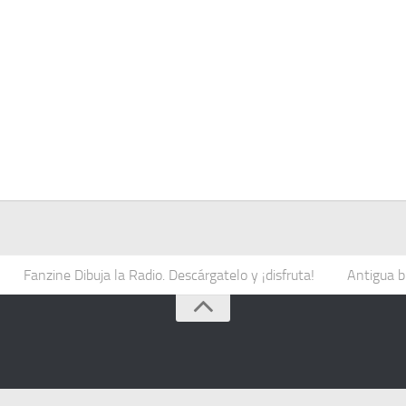
Fanzine Dibuja la Radio. Descárgatelo y ¡disfruta!
Antigua b