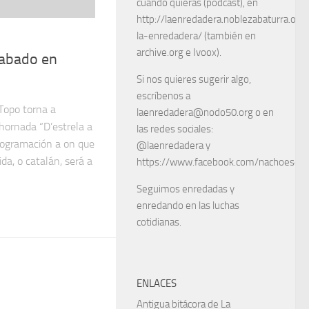
cuando quieras (podcast), en
http://laenredadera.noblezabaturra.org
la-enredadera/ (también en
archive.org e Ivoox).
sabado en
Si nos quieres sugerir algo,
escríbenos a
Topo torna a
laenredadera@nodo50.org o en
hornada “D’estrela a
las redes sociales:
programación a on que
@laenredadera y
da, o catalán, será a
https://www.facebook.com/nachoescart
Seguimos enredadas y
enredando en las luchas
cotidianas.
ENLACES
Antigua bitácora de La