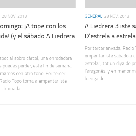
28 NOV, 2013
GENERAL
28 NOV, 2013
omingo: ¡A tope con los
A Liedrera 3 iste 
da! (y el sábado A Liedrera
D’estrela a estrela
Por tercer anyada, Radio 
empentar iste sabado a c
especial sobre cárcel, una enredadera
estrela”, tot un diya de 
e puedes perder, este fin de semana
l’aragonés, y en menor mi
omamos con otro tono. Por tercer
luenga de...
Radio Topo torna a empentar iste
 chornada...