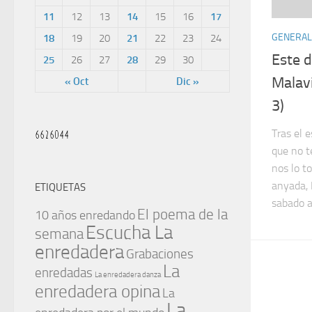
11
12
13
14
15
16
17
GENERAL
18
19
20
21
22
23
24
Este d
25
26
27
28
29
30
Malavi
« Oct
Dic »
3)
Tras el 
que no t
nos lo t
anyada, 
ETIQUETAS
sabado a
El poema de la
10 años enredando
Escucha La
semana
enredadera
Grabaciones
La
enredadas
La enredadera danza
enredadera opina
La
La