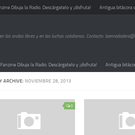
nzine Dibuja la Radio. Descárgatelo y ¡disfruta!
Antigua bitácora 
n las ondas libres y en las luchas cotidianas. Contacto: laenredadera
Fanzine Dibuja la Radio. Descárgatelo y ¡disfruta!
Antigua bitáco
Y ARCHIVE:
NOVIEMBRE 28, 2013
0