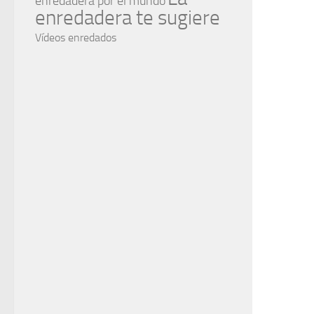
enredadera por el mundo
enredadera te sugiere
Vídeos enredados