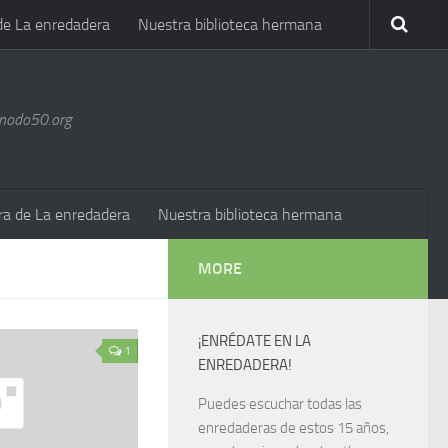
de La enredadera
Nuestra biblioteca hermana
@nodo50.org
ra de La enredadera
Nuestra biblioteca hermana
MORE
¡ENRÉDATE EN LA
1
ENREDADERA!
Puedes escuchar todas las
enredaderas de estos 15 años,