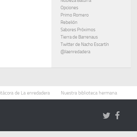
Nobleza Baturra
Opciones
Primo Romero
Rebelión
Sabores Próximos
Tierra de Barrenaus
Twitter de Nacho Escartín
@laenredadera
itácora de La enredadera
Nuestra biblioteca hermana