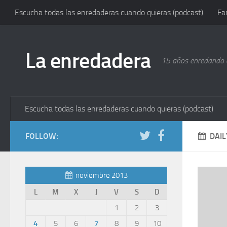
Escucha todas las enredaderas cuando quieras (podcast)
Fa
La enredadera
15 años enredando e
Escucha todas las enredaderas cuando quieras (podcast)
FOLLOW:
DAIL
noviembre 2013
L
M
X
J
V
S
D
1
2
3
4
5
6
7
8
9
10