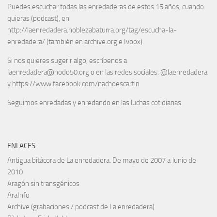
Puedes escuchar todas las enredaderas de estos 15 años, cuando
quieras (podcast), en
http://laenredadera.noblezabaturra.org/tag/escucha-la-
enredadera/ (también en archive.org e Ivoox).
Si nos quieres sugerir algo, escríbenos a
laenredadera@nodo50.org o en las redes sociales: @laenredadera
y https://www.facebook.com/nachoescartin
Seguimos enredadas y enredando en las luchas cotidianas.
ENLACES
Antigua bitácora de La enredadera. De mayo de 2007 a Junio de
2010
Aragón sin transgénicos
AraInfo
Archive (grabaciones / podcast de La enredadera)