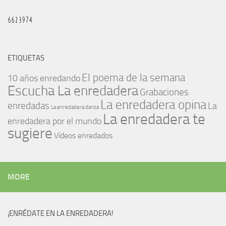
ETIQUETAS
El poema de la semana
10 años enredando
Escucha La enredadera
Grabaciones
La enredadera opina
enredadas
La
La enredadera danza
La enredadera te
enredadera por el mundo
sugiere
Vídeos enredados
MORE
¡ENRÉDATE EN LA ENREDADERA!