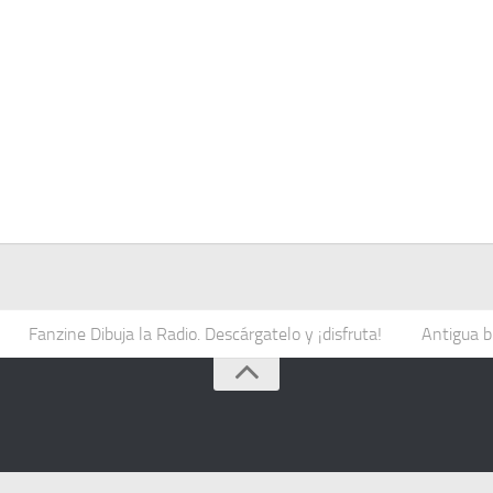
Fanzine Dibuja la Radio. Descárgatelo y ¡disfruta!
Antigua b