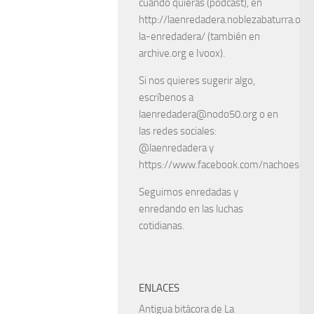
cuando quieras (podcast), en
http://laenredadera.noblezabaturra.org
la-enredadera/ (también en
archive.org e Ivoox).
Si nos quieres sugerir algo,
escríbenos a
laenredadera@nodo50.org o en
las redes sociales:
@laenredadera y
https://www.facebook.com/nachoescart
Seguimos enredadas y
enredando en las luchas
cotidianas.
ENLACES
Antigua bitácora de La