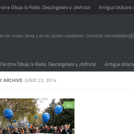
nzine Dibuja la Radio. Descárgatelo y ¡disfruta!
Antigua bitácora 
n las ondas libres y en las luchas cotidianas. Contacto: laenredadera
Fanzine Dibuja la Radio. Descárgatelo y ¡disfruta!
Antigua bitáco
Y ARCHIVE:
JUNIO 23, 2014
2