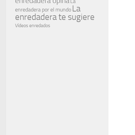
enredadera opina
La
La
enredadera por el mundo
enredadera te sugiere
Vídeos enredados