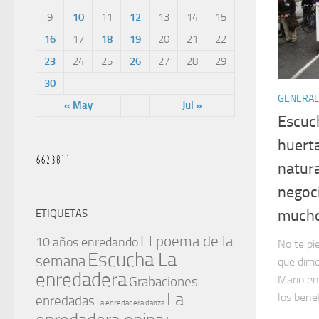
9
10
11
12
13
14
15
16
17
18
19
20
21
22
23
24
25
26
27
28
29
30
GENERAL
« May
Jul »
Escuc
huerta
natura
negoci
much
ETIQUETAS
El poema de la
10 años enredando
No te pi
Escucha La
semana
que dimo
enredadera
Mario en
Grabaciones
La
los benef
enredadas
La enredadera danza