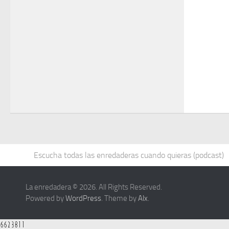
Escucha todas las enredaderas cuando quieras (podcast)
La enredadera © 2026. All Rights Reserved.
Powered by
WordPress
. Theme by
Alx
.