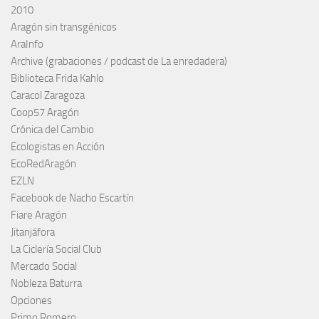
2010
Aragón sin transgénicos
AraInfo
Archive (grabaciones / podcast de La enredadera)
Biblioteca Frida Kahlo
Caracol Zaragoza
Coop57 Aragón
Crónica del Cambio
Ecologistas en Acción
EcoRedAragón
EZLN
Facebook de Nacho Escartín
Fiare Aragón
Jitanjáfora
La Ciclería Social Club
Mercado Social
Nobleza Baturra
Opciones
Primo Romero