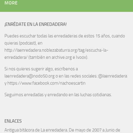
MORE
¡ENRÉDATE EN LA ENREDADERA!
Puedes escuchar todas las enredaderas de estos 15 años, cuando
quieras (podcast), en
http://laenredadera.noblezabaturra.org/tag/escucha-la-
enredadera/ (también en archive.org e Ivoox).
Si nos quieres sugerir algo, escríbenos a
laenredadera@nodo50.org o en las redes sociales: @laenredadera
y https://www.facebook.com/nachoescartin
Seguimos enredadas y enredando en las luchas cotidianas.
ENLACES
Antigua bitácora de La enredadera. De mayo de 2007 a Junio de