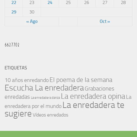
22
23
24
25
26
27
28
29
30
« Ago
Oct »
ETIQUETAS
El poema de la semana
10 años enredando
Escucha La enredadera
Grabaciones
La enredadera opina
enredadas
La
La enredadera danza
La enredadera te
enredadera por el mundo
sugiere
Vídeos enredados