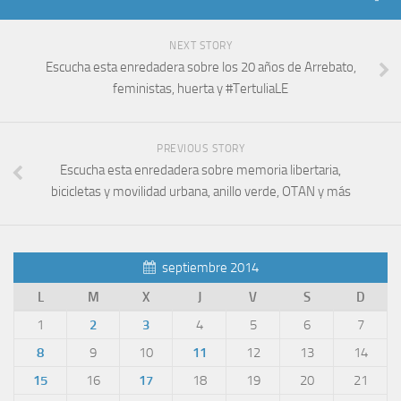
NEXT STORY
Escucha esta enredadera sobre los 20 años de Arrebato,
feministas, huerta y #TertuliaLE
PREVIOUS STORY
Escucha esta enredadera sobre memoria libertaria,
bicicletas y movilidad urbana, anillo verde, OTAN y más
septiembre 2014
L
M
X
J
V
S
D
1
2
3
4
5
6
7
8
9
10
11
12
13
14
15
16
17
18
19
20
21