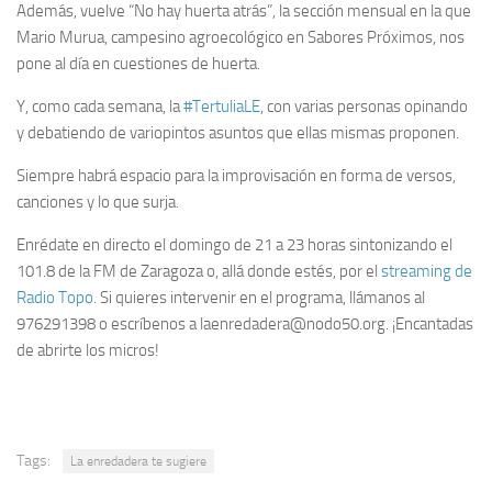
Además, vuelve “No hay huerta atrás”, la sección mensual en la que
Mario Murua, campesino agroecológico en Sabores Próximos, nos
pone al día en cuestiones de huerta.
Y, como cada semana, la
#TertuliaLE
, con varias personas opinando
y debatiendo de variopintos asuntos que ellas mismas proponen.
Siempre habrá espacio para la improvisación en forma de versos,
canciones y lo que surja.
Enrédate en directo el domingo de 21 a 23 horas sintonizando el
101.8 de la FM de Zaragoza o, allá donde estés, por el
streaming de
Radio Topo.
Si quieres intervenir en el programa, llámanos al
976291398 o escríbenos a laenredadera@nodo50.org. ¡Encantadas
de abrirte los micros!
Tags:
La enredadera te sugiere