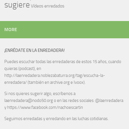
sugiere
Vídeos enredados
MORE
¡ENRÉDATE EN LA ENREDADERA!
Puedes escuchar todas las enredaderas de estos 15 años, cuando
quieras (podcast), en
http://laenredadera.noblezabaturra.org/tag/escucha-la-
enredadera/ (también en archive.org e Ivoox).
Si nos quieres sugerir algo, escríbenos a
laenredadera@nodo50.org o en las redes sociales: @laenredadera
y https://www.facebook.com/nachoescartin
Seguimos enredadas y enredando en las luchas cotidianas.