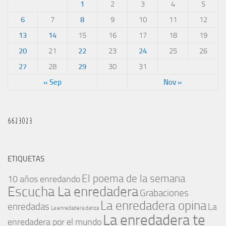
1
2
3
4
5
6
7
8
9
10
11
12
13
14
15
16
17
18
19
20
21
22
23
24
25
26
27
28
29
30
31
« Sep
Nov »
ETIQUETAS
El poema de la semana
10 años enredando
Escucha La enredadera
Grabaciones
La enredadera opina
enredadas
La
La enredadera danza
La enredadera te
enredadera por el mundo