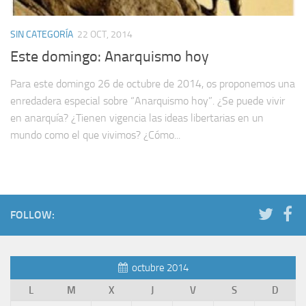
SIN CATEGORÍA
22 OCT, 2014
Este domingo: Anarquismo hoy
Para este domingo 26 de octubre de 2014, os proponemos una
enredadera especial sobre “Anarquismo hoy”. ¿Se puede vivir
en anarquía? ¿Tienen vigencia las ideas libertarias en un
mundo como el que vivimos? ¿Cómo...
FOLLOW:
octubre 2014
L
M
X
J
V
S
D