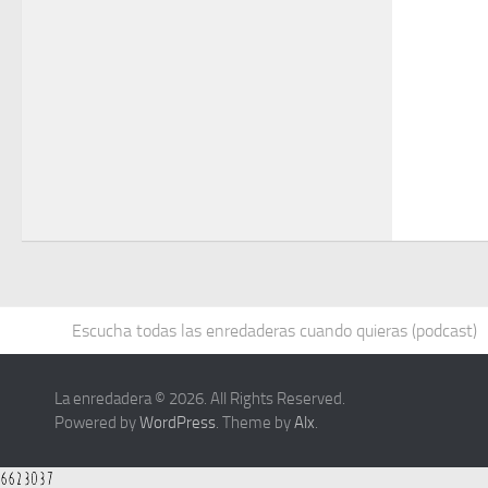
Escucha todas las enredaderas cuando quieras (podcast)
La enredadera © 2026. All Rights Reserved.
Powered by
WordPress
. Theme by
Alx
.