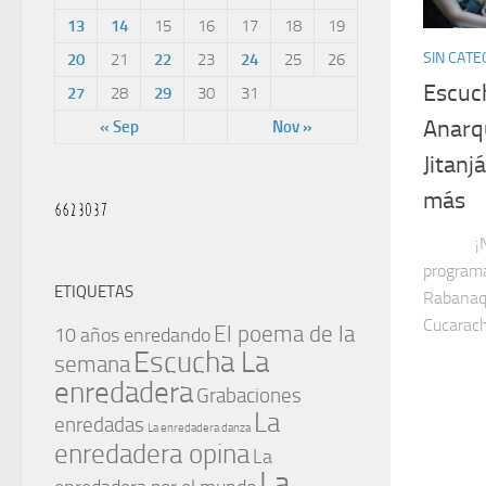
13
14
15
16
17
18
19
SIN CATE
20
21
22
23
24
25
26
Escuc
27
28
29
30
31
Anarq
« Sep
Nov »
Jitanj
más
¡No te 
programa
ETIQUETAS
Rabanaqu
Cucarach
El poema de la
10 años enredando
Escucha La
semana
enredadera
Grabaciones
La
enredadas
La enredadera danza
enredadera opina
La
La