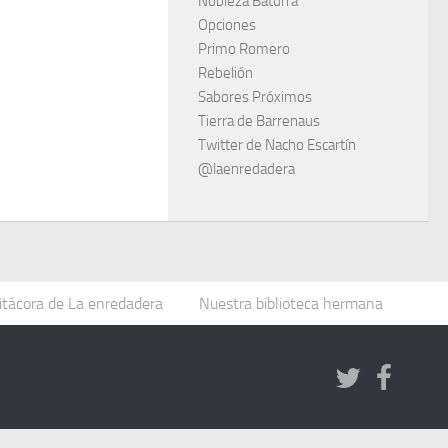
Nobleza Baturra
Opciones
Primo Romero
Rebelión
Sabores Próximos
Tierra de Barrenaus
Twitter de Nacho Escartín
@laenredadera
itácora de La enredadera
Nuestra biblioteca hermana