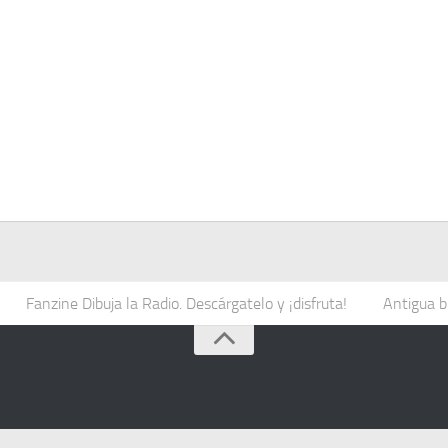
Fanzine Dibuja la Radio. Descárgatelo y ¡disfruta!
Antigua b