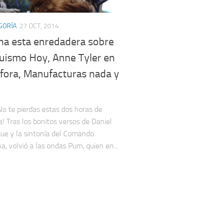
GORÍA
27 OCT, 2014
ha esta enredadera sobre
uismo Hoy, Anne Tyler en
áfora, Manufacturas nada y
pierdas estas dos horas de
! Tras los bonitos versos de Daniel
e y la sintonía del Comando
a, volvió a las ondas Pum, quien en...