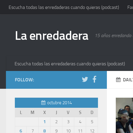
Escucha todas las enredaderas cuando quieras (podcast)
Fa
La enredadera
15 años enredando e
Escucha todas las enredaderas cuando quieras (podcast)
FOLLOW:
DAIL
octubre 2014
L
M
X
J
V
S
D
1
2
3
4
5
6
7
8
9
10
11
12