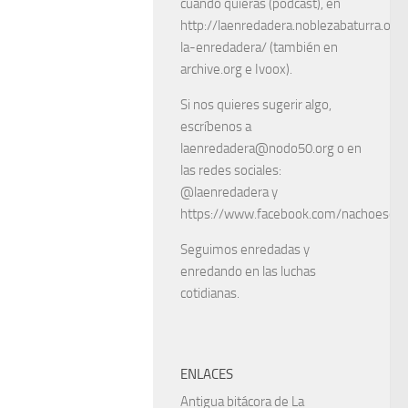
cuando quieras (podcast), en
http://laenredadera.noblezabaturra.org
la-enredadera/ (también en
archive.org e Ivoox).
Si nos quieres sugerir algo,
escríbenos a
laenredadera@nodo50.org o en
las redes sociales:
@laenredadera y
https://www.facebook.com/nachoescart
Seguimos enredadas y
enredando en las luchas
cotidianas.
ENLACES
Antigua bitácora de La