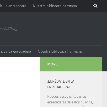
de La enredadera
Nuestra biblioteca hermana
@nodo50.org
ra de La enredadera
Nuestra biblioteca hermana
MORE
¡ENRÉDATE EN LA
ENREDADERA!
Puedes escuchar todas las
enredaderas de estos 15 años,