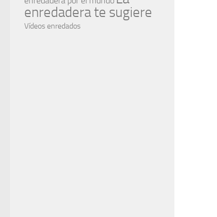
enredadera por el mundo
enredadera te sugiere
Vídeos enredados