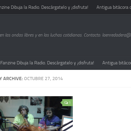
nzine Dibuja la Radio. Descárgatelo y ¡disfruta!
Antigua bitácora 
n las ondas libres y en las luchas cotidianas. Contacto: laenredadera
Fanzine Dibuja la Radio. Descárgatelo y ¡disfruta!
Antigua bitáco
Y ARCHIVE:
OCTUBRE 27, 2014
1