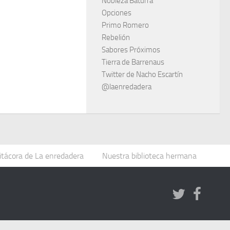
Nobleza Baturra
Opciones
Primo Romero
Rebelión
Sabores Próximos
Tierra de Barrenaus
Twitter de Nacho Escartín
@laenredadera
itácora de La enredadera
Nuestra biblioteca hermana