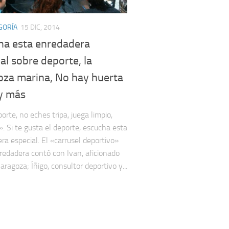
GORÍA
15 DIC, 2014
ha esta enredadera
al sobre deporte, la
oza marina, No hay huerta
 y más
orte, no eches tripa, juega limpio,
». Si te gusta el deporte, escucha esta
ra especial. El «carrusel deportivo»
redadera contó con Ivan, aficionado
aragoza; Íñigo, consultor deportivo y...