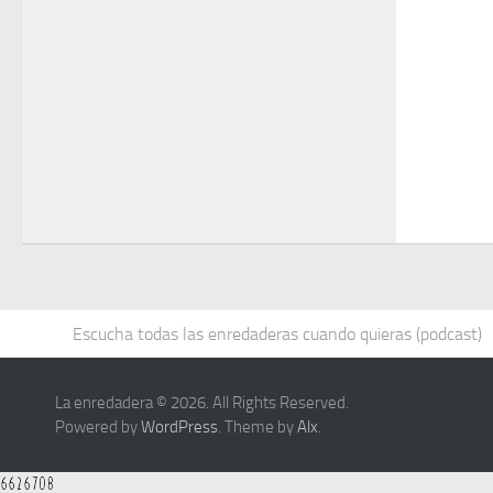
Escucha todas las enredaderas cuando quieras (podcast)
La enredadera © 2026. All Rights Reserved.
Powered by
WordPress
. Theme by
Alx
.