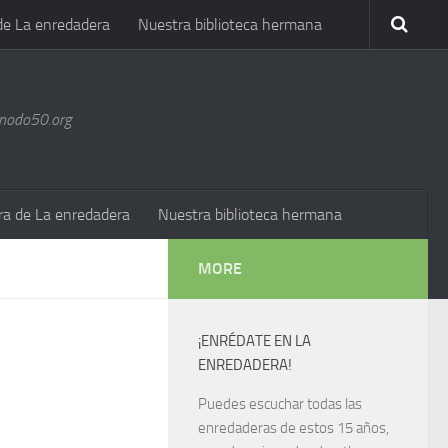
de La enredadera
Nuestra biblioteca hermana
@nodo50.org
ra de La enredadera
Nuestra biblioteca hermana
MORE
¡ENRÉDATE EN LA
ENREDADERA!
Puedes escuchar todas las
enredaderas de estos 15 años,