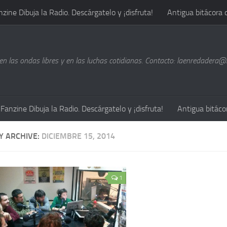
nzine Dibuja la Radio. Descárgatelo y ¡disfruta!
Antigua bitácora 
n las ondas libres y en las luchas cotidianas. Contacto: laenredadera
Fanzine Dibuja la Radio. Descárgatelo y ¡disfruta!
Antigua bitáco
Y ARCHIVE:
DICIEMBRE 15, 2014
1