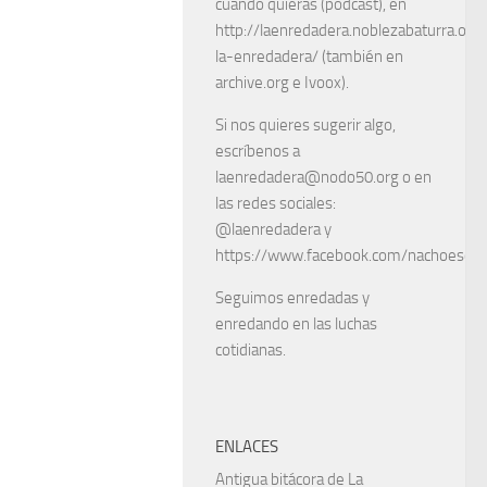
cuando quieras (podcast), en
http://laenredadera.noblezabaturra.org
la-enredadera/ (también en
archive.org e Ivoox).
Si nos quieres sugerir algo,
escríbenos a
laenredadera@nodo50.org o en
las redes sociales:
@laenredadera y
https://www.facebook.com/nachoescart
Seguimos enredadas y
enredando en las luchas
cotidianas.
ENLACES
Antigua bitácora de La