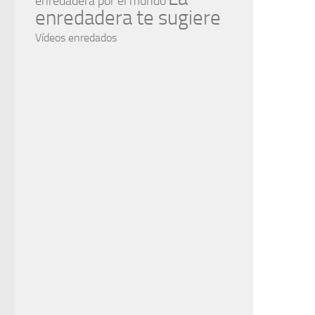
enredadera por el mundo
enredadera te sugiere
Vídeos enredados