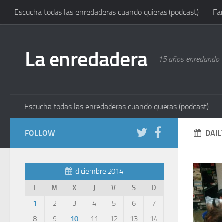
Escucha todas las enredaderas cuando quieras (podcast)
Fa
La enredadera
15 años enredando e
Escucha todas las enredaderas cuando quieras (podcast)
FOLLOW:
DAIL
diciembre 2014
L
M
X
J
V
S
D
1
2
3
4
5
6
7
8
9
10
11
12
13
14