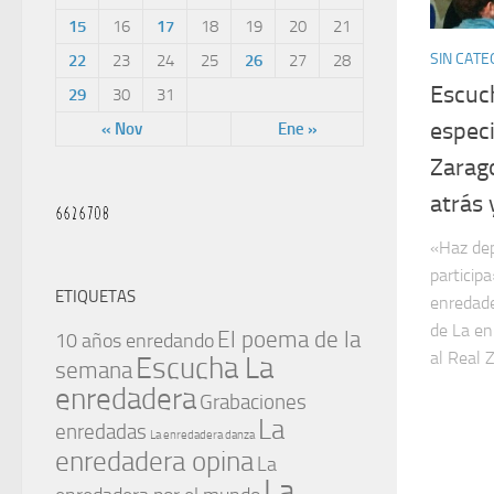
15
16
17
18
19
20
21
SIN CATE
22
23
24
25
26
27
28
Escuc
29
30
31
especi
« Nov
Ene »
Zarag
atrás
«Haz dep
participa
ETIQUETAS
enredade
de La en
El poema de la
10 años enredando
al Real Z
Escucha La
semana
enredadera
Grabaciones
La
enredadas
La enredadera danza
enredadera opina
La
La