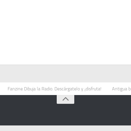
Fanzine Dibuja la Radio. Descárgatelo y ¡disfruta!
Antigua b