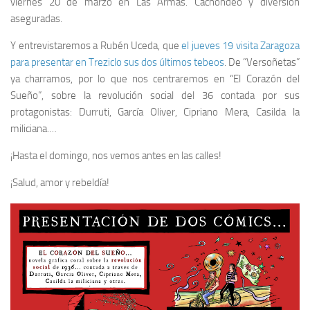
viernes 20 de marzo en Las Armas. Cachondeo y diversión
aseguradas.
Y entrevistaremos a Rubén Uceda, que
el jueves 19 visita Zaragoza
para presentar en Treziclo sus dos últimos tebeos
. De “Versoñetas”
ya charramos, por lo que nos centraremos en “El Corazón del
Sueño”, sobre la revolución social del 36 contada por sus
protagonistas: Durruti, García Oliver, Cipriano Mera, Casilda la
miliciana.…
¡Hasta el domingo, nos vemos antes en las calles!
¡Salud, amor y rebeldía!