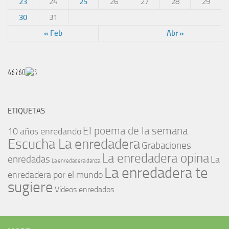
23
24
25
26
27
28
29
30
31
« Feb
Abr »
ETIQUETAS
El poema de la semana
10 años enredando
Escucha La enredadera
Grabaciones
La enredadera opina
enredadas
La
La enredadera danza
La enredadera te
enredadera por el mundo
sugiere
Vídeos enredados