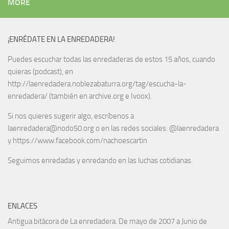
MORE
¡ENRÉDATE EN LA ENREDADERA!
Puedes escuchar todas las enredaderas de estos 15 años, cuando
quieras (podcast), en
http://laenredadera.noblezabaturra.org/tag/escucha-la-
enredadera/ (también en archive.org e Ivoox).
Si nos quieres sugerir algo, escríbenos a
laenredadera@nodo50.org o en las redes sociales: @laenredadera
y https://www.facebook.com/nachoescartin
Seguimos enredadas y enredando en las luchas cotidianas.
ENLACES
Antigua bitácora de La enredadera. De mayo de 2007 a Junio de