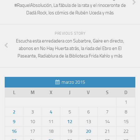
#RaquelAbsolución, La fábula de la rata y el rinoceronte de
Dadá Rock, los cómics de Rubén Uceda y más
PREVIOUS STORY
Escucha esta enredadera con Subarbre, Gaire en directo,
abonos en No Hay Huerta atrás, la riada del Ebro en El
Paseante, Radiablura de la Biblioteca Frida Kahlo y más
marzo 2015
L
M
X
J
V
S
D
1
2
3
4
5
6
7
8
9
10
11
12
13
14
15
16
17
18
19
20
21
22