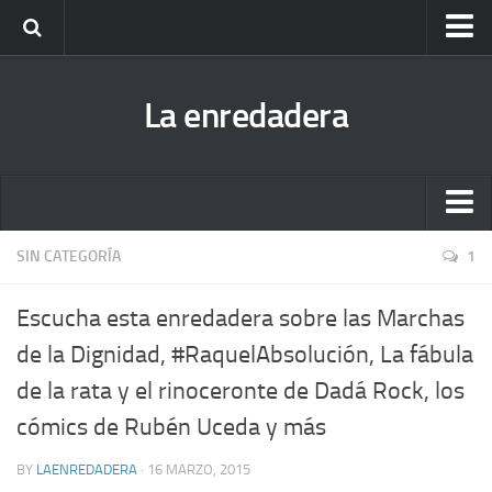
Escucha todas las enredaderas cuando quieras (podcast)
La enredadera
Fanzine Dibuja la Radio. Descárgatelo y ¡disfruta!
Antigua bitácora de La enredadera
Nuestra biblioteca hermana
Escucha todas las enredaderas cuando quieras (podcast)
SIN CATEGORÍA
1
Fanzine Dibuja la Radio. Descárgatelo y ¡disfruta!
Escucha esta enredadera sobre las Marchas
Antigua bitácora de La enredadera
de la Dignidad, #RaquelAbsolución, La fábula
Nuestra biblioteca hermana
de la rata y el rinoceronte de Dadá Rock, los
cómics de Rubén Uceda y más
BY
LAENREDADERA
· 16 MARZO, 2015