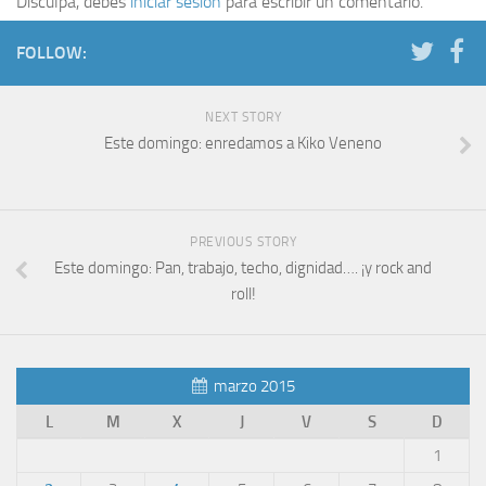
Disculpa, debes
iniciar sesión
para escribir un comentario.
FOLLOW:
NEXT STORY
Este domingo: enredamos a Kiko Veneno
PREVIOUS STORY
Este domingo: Pan, trabajo, techo, dignidad…. ¡y rock and
roll!
marzo 2015
L
M
X
J
V
S
D
1