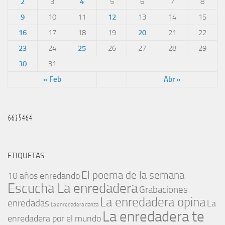
2
3
4
5
6
7
8
9
10
11
12
13
14
15
16
17
18
19
20
21
22
23
24
25
26
27
28
29
30
31
« Feb
Abr »
ETIQUETAS
El poema de la semana
10 años enredando
Escucha La enredadera
Grabaciones
La enredadera opina
enredadas
La
La enredadera danza
La enredadera te
enredadera por el mundo