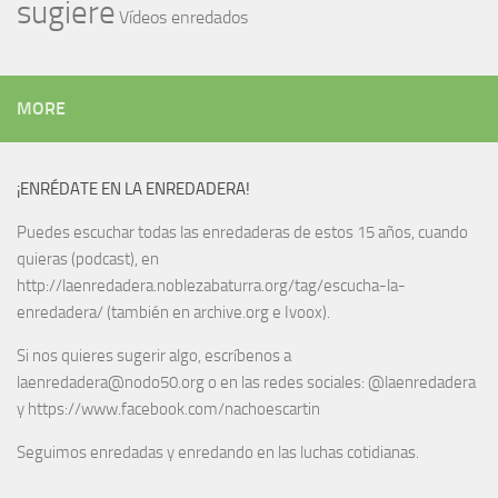
sugiere
Vídeos enredados
MORE
¡ENRÉDATE EN LA ENREDADERA!
Puedes escuchar todas las enredaderas de estos 15 años, cuando
quieras (podcast), en
http://laenredadera.noblezabaturra.org/tag/escucha-la-
enredadera/ (también en archive.org e Ivoox).
Si nos quieres sugerir algo, escríbenos a
laenredadera@nodo50.org o en las redes sociales: @laenredadera
y https://www.facebook.com/nachoescartin
Seguimos enredadas y enredando en las luchas cotidianas.