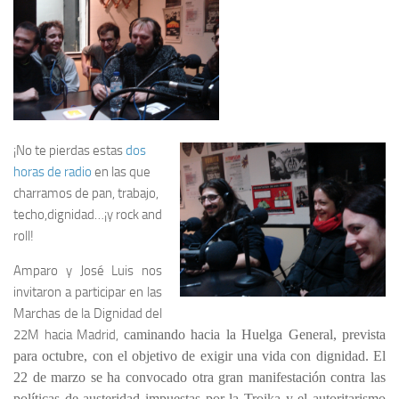
¡No te pierdas estas
dos
horas de radio
en las que
charramos de pan, trabajo,
techo,dignidad…¡y rock and
roll!
Amparo y José Luis nos
invitaron a participar en las
Marchas de la Dignidad del
22M hacia Madrid,
caminando hacia la Huelga General, prevista
para octubre, con el objetivo de exigir una vida con dignidad. El
22 de marzo se ha convocado otra gran manifestación contra las
políticas de austeridad impuestas por la Troika y el autoritarismo