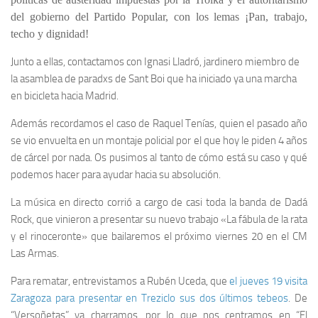
del gobierno del Partido Popular, con los lemas ¡Pan, trabajo,
techo y dignidad!
Junto a ellas, contactamos con Ignasi Lladró, jardinero miembro de
la asamblea de paradxs de Sant Boi que ha iniciado ya una marcha
en bicicleta hacia Madrid.
Además recordamos el caso de Raquel Tenías, quien el pasado año
se vio envuelta en un montaje policial por el que hoy le piden 4 años
de cárcel por nada. Os pusimos al tanto de cómo está su caso y qué
podemos hacer para ayudar hacia su absolución.
La música en directo corrió a cargo de casi toda la banda de Dadá
Rock, que vinieron a presentar su nuevo trabajo «La fábula de la rata
y el rinoceronte» que bailaremos el próximo viernes 20 en el CM
Las Armas.
Para rematar, entrevistamos a Rubén Uceda, que
el jueves 19 visita
Zaragoza para presentar en Treziclo sus dos últimos tebeos
. De
“Versoñetas” ya charramos, por lo que nos centramos en “El