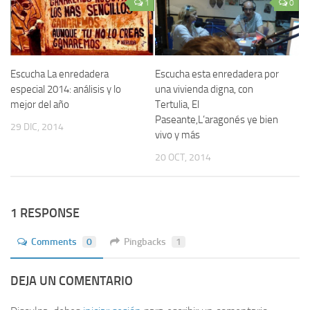
1
0
Escucha La enredadera
Escucha esta enredadera por
especial 2014: análisis y lo
una vivienda digna, con
mejor del año
Tertulia, El
Paseante,L’aragonés ye bien
29 DIC, 2014
vivo y más
20 OCT, 2014
1 RESPONSE
Comments
0
Pingbacks
1
DEJA UN COMENTARIO