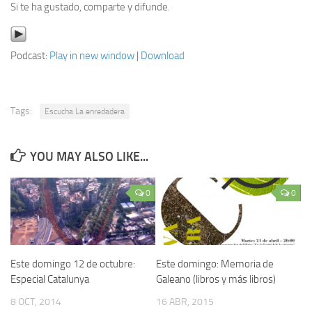
Si te ha gustado, comparte y difunde.
Podcast:
Play in new window
|
Download
Tags:
Escucha La enredadera
YOU MAY ALSO LIKE...
0
0
Este domingo 12 de octubre:
Este domingo: Memoria de
Especial Catalunya
Galeano (libros y más libros)
8 OCT, 2014
16 ABR, 2015