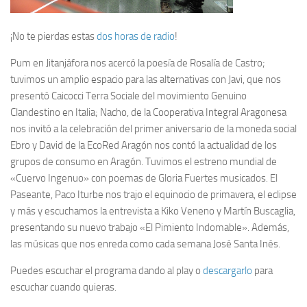
¡No te pierdas estas
dos horas de radio
!
Pum en Jitanjáfora nos acercó la poesía de Rosalía de Castro;
tuvimos un amplio espacio para las alternativas con Javi, que nos
presentó Caicocci Terra Sociale del movimiento Genuino
Clandestino en Italia; Nacho, de la Cooperativa Integral Aragonesa
nos invitó a la celebración del primer aniversario de la moneda social
Ebro y David de la EcoRed Aragón nos contó la actualidad de los
grupos de consumo en Aragón. Tuvimos el estreno mundial de
«Cuervo Ingenuo» con poemas de Gloria Fuertes musicados. El
Paseante, Paco Iturbe nos trajo el equinocio de primavera, el eclipse
y más y escuchamos la entrevista a Kiko Veneno y Martín Buscaglia,
presentando su nuevo trabajo «El Pimiento Indomable». Además,
las músicas que nos enreda como cada semana José Santa Inés.
Puedes escuchar el programa dando al play o
descargarlo
para
escuchar cuando quieras.