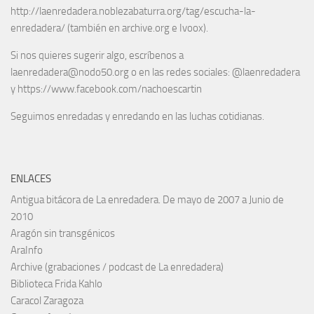
http://laenredadera.noblezabaturra.org/tag/escucha-la-
enredadera/ (también en archive.org e Ivoox).
Si nos quieres sugerir algo, escríbenos a
laenredadera@nodo50.org o en las redes sociales: @laenredadera
y https://www.facebook.com/nachoescartin
Seguimos enredadas y enredando en las luchas cotidianas.
ENLACES
Antigua bitácora de La enredadera. De mayo de 2007 a Junio de
2010
Aragón sin transgénicos
AraInfo
Archive (grabaciones / podcast de La enredadera)
Biblioteca Frida Kahlo
Caracol Zaragoza