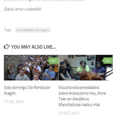
¡Salud, amor y rebeldía!
Tags:
La enredadera te sugiere
YOU MAY ALSO LIKE...
0
1
Este domingo: De Ronda por
Escucha esta enredadera
Aragón
sobre Anarquismo Hoy, Anne
Tyler en Jitanjáfora,
17 DIC, 2014
Manufacturas nada y más
27 OCT, 2014