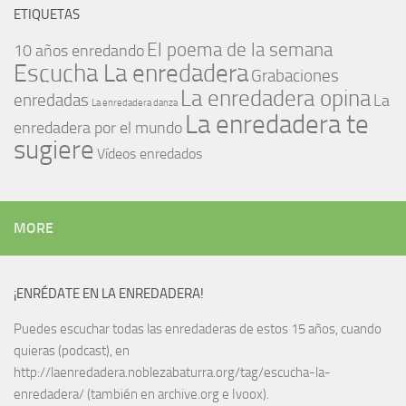
ETIQUETAS
El poema de la semana
10 años enredando
Escucha La enredadera
Grabaciones
La enredadera opina
enredadas
La
La enredadera danza
La enredadera te
enredadera por el mundo
sugiere
Vídeos enredados
MORE
¡ENRÉDATE EN LA ENREDADERA!
Puedes escuchar todas las enredaderas de estos 15 años, cuando
quieras (podcast), en
http://laenredadera.noblezabaturra.org/tag/escucha-la-
enredadera/ (también en archive.org e Ivoox).