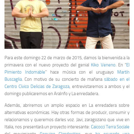
Para este domingo 22 de marzo de 2015, damos la bienvenida a la
primavera con el nuevo proyecto del genial
Kiko Veneno
. En “
El
Pimiento Indomable
” hace música con el uruguayo
Martín
Buscaglia
. Con motivo de su concierto de mañana
sábado en el
Centro Cívico Delicias de Zaragoza
, entrevistaremos a ambos y el
domingo publicaremos en AraInfo y La enredadera.
Además, abriremos un amplio espacio en La enredadera sobre
alternativas económicas. Hay otras formas de producir, consumir y
relacionarnos y queremos darles voz. Javi, zaragozano que vive en
Italia, nos presentará un proyecto interesante:
Caicocci Terra Sociale
del movimiento
Genuino Clandestino
, que
ha ocupado una