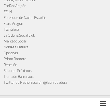
Ecologistas en Acción
EcoRedAragón
EZLN
Facebook de Nacho Escartín
Fiare Aragón
Jitanjáfora
La Ciclería Social Club
Mercado Social
Nobleza Baturra
Opciones
Primo Romero
Rebelión
Sabores Próximos
Tierra de Barrenaus
Twitter de Nacho Escartín @laenredadera