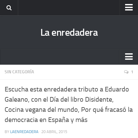
Escucha todas las enredaderas cuando quieras (podcast)
La enredadera
Fanzine Dibuja la Radio. Descárgatelo y ¡disfruta!
Antigua bitácora de La enredadera
Nuestra biblioteca hermana
Escucha todas las enredaderas cuando quieras (podcast)
SIN CATEGORÍA
1
Fanzine Dibuja la Radio. Descárgatelo y ¡disfruta!
Escucha esta enredadera tributo a Eduardo
Antigua bitácora de La enredadera
Galeano, con el Día del libro Disidente,
Nuestra biblioteca hermana
Cocina vegana del mundo, Por qué fracasó la
democracia en España y más
BY
LAENREDADERA
· 20 ABRIL, 2015