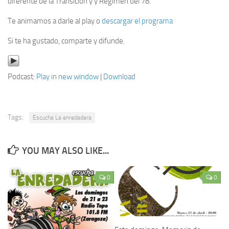
diferente de la Transición y y Régimen del 78.
Te animamos a darle al play o
descargar el programa
Si te ha gustado, comparte y difunde.
Podcast:
Play in new window
|
Download
Tags:
Escucha La enredadera
YOU MAY ALSO LIKE...
0
0