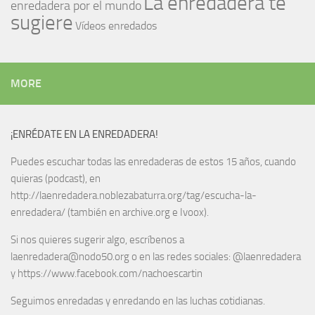
La enredadera te
enredadera por el mundo
sugiere
Vídeos enredados
MORE
¡ENRÉDATE EN LA ENREDADERA!
Puedes escuchar todas las enredaderas de estos 15 años, cuando
quieras (podcast), en
http://laenredadera.noblezabaturra.org/tag/escucha-la-
enredadera/ (también en archive.org e Ivoox).
Si nos quieres sugerir algo, escríbenos a
laenredadera@nodo50.org o en las redes sociales: @laenredadera
y https://www.facebook.com/nachoescartin
Seguimos enredadas y enredando en las luchas cotidianas.