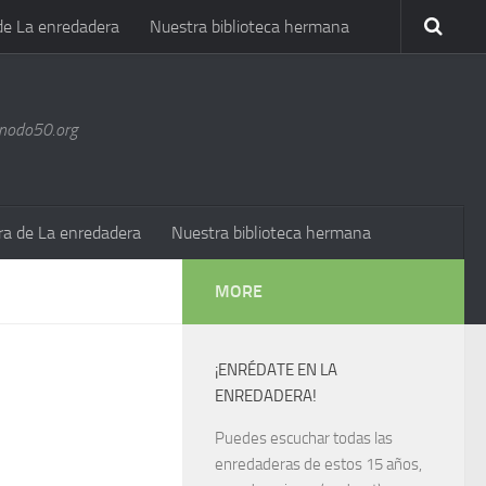
de La enredadera
Nuestra biblioteca hermana
@nodo50.org
ra de La enredadera
Nuestra biblioteca hermana
MORE
¡ENRÉDATE EN LA
ENREDADERA!
Puedes escuchar todas las
enredaderas de estos 15 años,