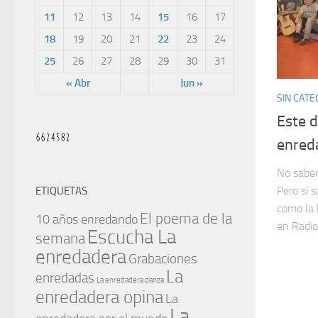
11
12
13
14
15
16
17
18
19
20
21
22
23
24
25
26
27
28
29
30
31
« Abr
Jun »
SIN CATE
Este d
enred
No sabem
Pero sí 
ETIQUETAS
como la
El poema de la
10 años enredando
en Radio 
Escucha La
semana
enredadera
Grabaciones
La
enredadas
La enredadera danza
enredadera opina
La
La