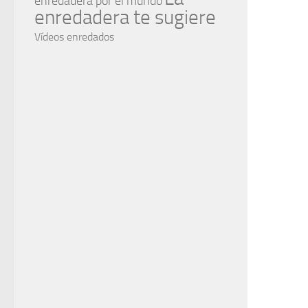
enredadera por el mundo
enredadera te sugiere
Vídeos enredados