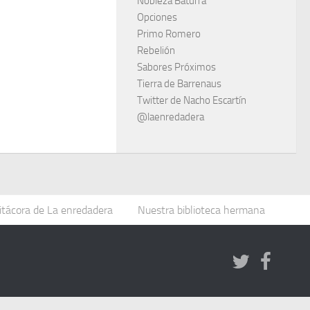
Nobleza Baturra
Opciones
Primo Romero
Rebelión
Sabores Próximos
Tierra de Barrenaus
Twitter de Nacho Escartín
@laenredadera
itácora de La enredadera
Nuestra biblioteca hermana