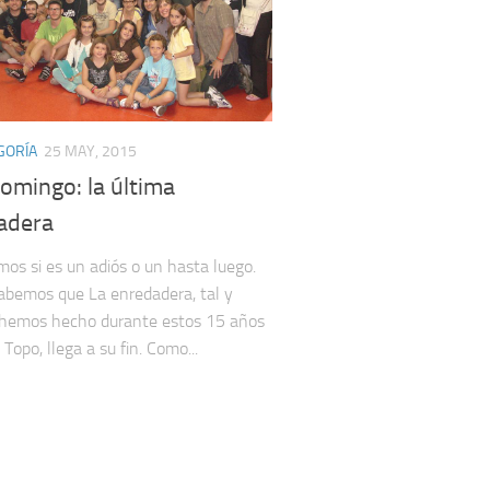
GORÍA
25 MAY, 2015
omingo: la última
adera
os si es un adiós o un hasta luego.
sabemos que La enredadera, tal y
 hemos hecho durante estos 15 años
Topo, llega a su fin. Como...