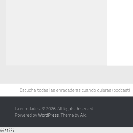
Escucha todas las enredaderas cuando quieras (podcast)
La enredadera © 2026. All Rights Reserved.
Powered by
WordPress
. Theme by
Alx
.