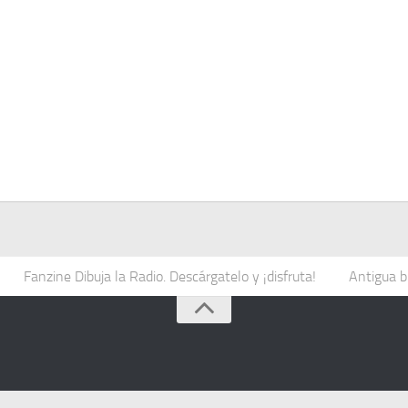
Fanzine Dibuja la Radio. Descárgatelo y ¡disfruta!
Antigua b