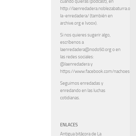
cuando quieras (podcast), en
http://laenredadera.noblezabaturra.org
la-enredadera/ (también en
archive.org e Ivoox).
Si nos quieres sugerir algo,
escríbenos a
laenredadera@nodo50.org o en
las redes sociales:
@laenredadera y
https://www.facebook.com/nachoescart
Seguimos enredadas y
enredando en las luchas
cotidianas.
ENLACES
Antigua bitácora de La