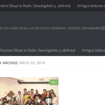
nzine Dibuja la Radio. Descárgatelo y ¡disfruta!
Antigua bitácora 
n las ondas libres y en las luchas cotidianas. Contacto: laenredadera
Fanzine Dibuja la Radio. Descárgatelo y ¡disfruta!
Antigua bitáco
Y ARCHIVE:
MAYO 25, 2015
2