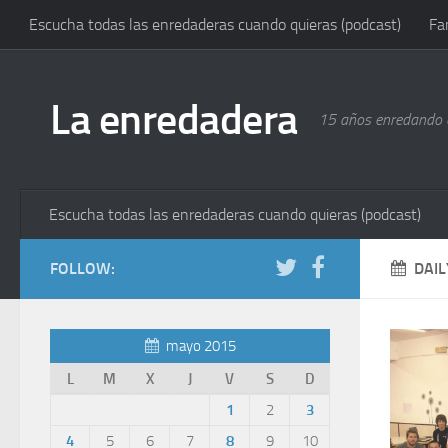
Escucha todas las enredaderas cuando quieras (podcast)
Fa
La enredadera
15 años enredando e
Escucha todas las enredaderas cuando quieras (podcast)
FOLLOW:
DAIL
mayo 2015
L
M
X
J
V
S
D
1
2
3
4
5
6
7
8
9
10