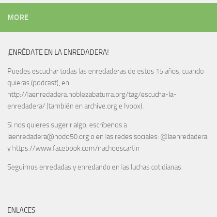
MORE
¡ENRÉDATE EN LA ENREDADERA!
Puedes escuchar todas las enredaderas de estos 15 años, cuando
quieras (podcast), en
http://laenredadera.noblezabaturra.org/tag/escucha-la-
enredadera/ (también en archive.org e Ivoox).
Si nos quieres sugerir algo, escríbenos a
laenredadera@nodo50.org o en las redes sociales: @laenredadera
y https://www.facebook.com/nachoescartin
Seguimos enredadas y enredando en las luchas cotidianas.
ENLACES