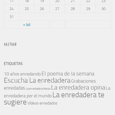
17
18
19
20
21
22
23
24
25
26
27
28
29
30
31
« Jul
ETIQUETAS
El poema de la semana
10 años enredando
Escucha La enredadera
Grabaciones
La enredadera opina
enredadas
La
La enredadera danza
La enredadera te
enredadera por el mundo
sugiere
Vídeos enredados