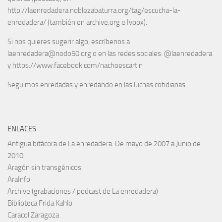
http://laenredadera.noblezabaturra.org/tag/escucha-la-
enredadera/ (también en archive.org e Ivoox).
Si nos quieres sugerir algo, escríbenos a
laenredadera@nodo50.org o en las redes sociales: @laenredadera
y https://www.facebook.com/nachoescartin
Seguimos enredadas y enredando en las luchas cotidianas.
ENLACES
Antigua bitácora de La enredadera. De mayo de 2007 a Junio de
2010
Aragón sin transgénicos
AraInfo
Archive (grabaciones / podcast de La enredadera)
Biblioteca Frida Kahlo
Caracol Zaragoza