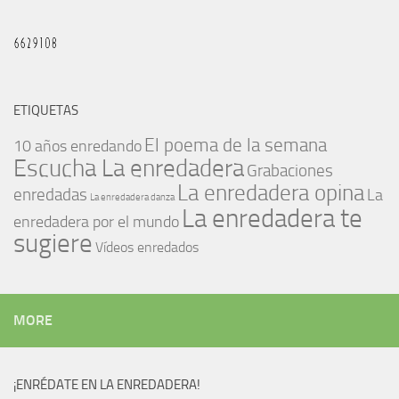
ETIQUETAS
El poema de la semana
10 años enredando
Escucha La enredadera
Grabaciones
La enredadera opina
enredadas
La
La enredadera danza
La enredadera te
enredadera por el mundo
sugiere
Vídeos enredados
MORE
¡ENRÉDATE EN LA ENREDADERA!