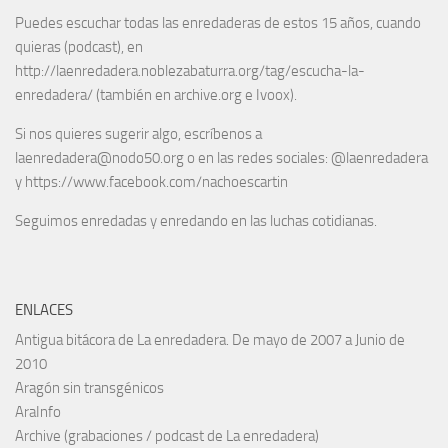
Puedes escuchar todas las enredaderas de estos 15 años, cuando
quieras (podcast), en
http://laenredadera.noblezabaturra.org/tag/escucha-la-
enredadera/ (también en archive.org e Ivoox).
Si nos quieres sugerir algo, escríbenos a
laenredadera@nodo50.org o en las redes sociales: @laenredadera
y https://www.facebook.com/nachoescartin
Seguimos enredadas y enredando en las luchas cotidianas.
ENLACES
Antigua bitácora de La enredadera. De mayo de 2007 a Junio de
2010
Aragón sin transgénicos
AraInfo
Archive (grabaciones / podcast de La enredadera)