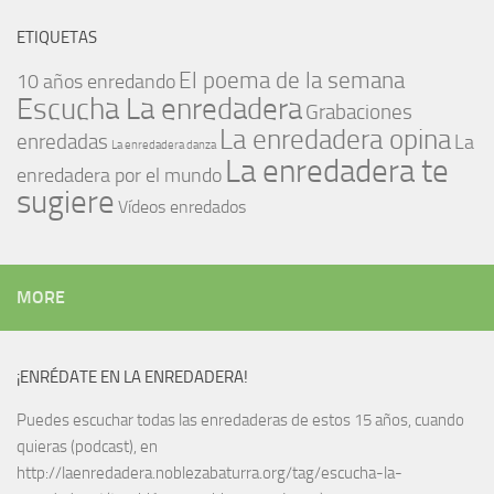
ETIQUETAS
El poema de la semana
10 años enredando
Escucha La enredadera
Grabaciones
La enredadera opina
enredadas
La
La enredadera danza
La enredadera te
enredadera por el mundo
sugiere
Vídeos enredados
MORE
¡ENRÉDATE EN LA ENREDADERA!
Puedes escuchar todas las enredaderas de estos 15 años, cuando
quieras (podcast), en
http://laenredadera.noblezabaturra.org/tag/escucha-la-