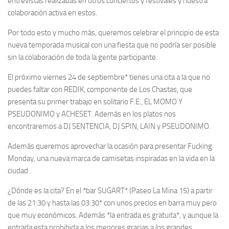
entrevistas realizadas en otros conciertos y festivales y nuestra
colaboración activa en estos.
Por todo esto y mucho más, queremos celebrar el principio de esta
nueva temporada musical con una fiesta que no podría ser posible
sin la colaboración de toda la gente participante.
El próximo viernes 24 de septiembre* tienes una cita a la que no
puedes faltar con REDIK, componente de Los Chastas, que
presenta su primer trabajo en solitario F.E., EL MOMO Y
PSEUDONIMO y ACHESET. Además en los platos nos
encontraremos a DJ SENTENCIA, DJ SPIN, LAIN y PSEUDONIMO.
Además queremos aprovechar la ocasión para presentar Fucking
Monday, una nueva marca de camisetas inspiradas en la vida en la
ciudad.
¿Dónde es la cita? En el *bar SUGART* (Paseo La Mina 15) a partir
de las 21:30 y hasta las 03:30* con unos precios en barra muy pero
que muy económicos. Además *la entrada es gratuita*, y aunque la
entrada esta prohibida a los menores gracias a los grandes