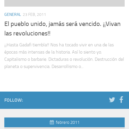
GENERAL
23 FEB, 2011
El pueblo unido, jamás será vencido. ¡¡Vivan
las revoluciones!!
¡¡Hasta Gadafi tiembla!! Nos ha tocado vivir en una de las
épocas más intensas de la historia. Así lo siento yo.
Capitalismo o barbarie. Dictaduras o revolución. Destrucción del
planeta o supervivencia. Desarrollismo o...
FOLLOW:
febrero 2011