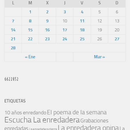
L
M
X
J
V
S
D
1
2
3
4
5
6
7
8
9
10
11
12
13
14
15
16
17
18
19
20
21
22
23
24
25
26
27
28
« Ene
Mar »
ETIQUETAS
El poema de la semana
10 años enredando
Escucha La enredadera
Grabaciones
La enredadera opina
enredadas
La
La enredadera danza