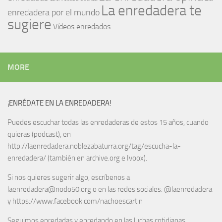
La enredadera te
enredadera por el mundo
sugiere
Vídeos enredados
MORE
¡ENRÉDATE EN LA ENREDADERA!
Puedes escuchar todas las enredaderas de estos 15 años, cuando
quieras (podcast), en
http://laenredadera.noblezabaturra.org/tag/escucha-la-
enredadera/ (también en archive.org e Ivoox).
Si nos quieres sugerir algo, escríbenos a
laenredadera@nodo50.org o en las redes sociales: @laenredadera
y https://www.facebook.com/nachoescartin
Seguimos enredadas y enredando en las luchas cotidianas.