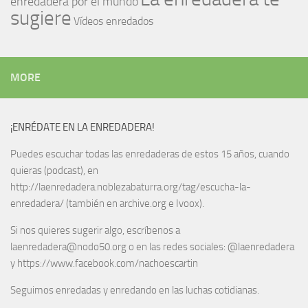
enredadera por el mundo
sugiere
Vídeos enredados
MORE
¡ENRÉDATE EN LA ENREDADERA!
Puedes escuchar todas las enredaderas de estos 15 años, cuando
quieras (podcast), en
http://laenredadera.noblezabaturra.org/tag/escucha-la-
enredadera/ (también en archive.org e Ivoox).
Si nos quieres sugerir algo, escríbenos a
laenredadera@nodo50.org o en las redes sociales: @laenredadera
y https://www.facebook.com/nachoescartin
Seguimos enredadas y enredando en las luchas cotidianas.