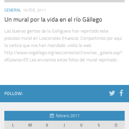
GENERAL
16 FEB, 2011
Un mural por la vida en el río Gállego
Las buenas gentes de la Galliguera han repintado este
precioso mural en Loscorrales (Huesca). Compartimos por aquí
la cartica que nos han mandado: visita la web
http://www.riogallego.org/secciones/archivo/ver_galeria.asp?
idGaleria=55 Les enviamos estas fotos del mural repintado...
FOLLOW:
febrero 2011
L
M
X
J
V
S
D