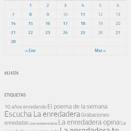
1
2
3
4
5
6
7
8
9
10
11
12
13
14
15
16
17
18
19
20
21
22
23
24
25
26
27
28
« Ene
Mar »
ETIQUETAS
El poema de la semana
10 años enredando
Escucha La enredadera
Grabaciones
La enredadera opina
enredadas
La
La enredadera danza
La enredadera te