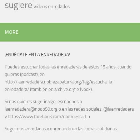
sugiere
Vídeos enredados
MORE
¡ENRÉDATE EN LA ENREDADERA!
Puedes escuchar todas las enredaderas de estos 15 años, cuando
quieras (podcast), en
http://laenredadera.noblezabaturra.org/tag/escucha-la-
enredadera/ (también en archive.org e Ivoox).
Si nos quieres sugerir algo, escríbenos a
laenredadera@nodo50.org o en las redes sociales: @laenredadera
y https://www.facebook.com/nachoescartin
Seguimos enredadas y enredando en las luchas cotidianas.