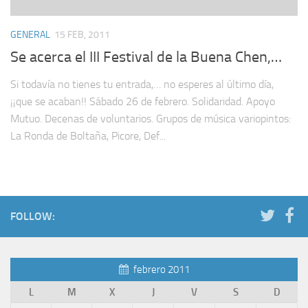
GENERAL
15 FEB, 2011
Se acerca el III Festival de la Buena Chen,…
Si todavía no tienes tu entrada,… no esperes al último día,
¡¡que se acaban!! Sábado 26 de febrero. Solidaridad. Apoyo
Mutuo. Decenas de voluntarios. Grupos de música variopintos:
La Ronda de Boltaña, Picore, Def...
FOLLOW:
febrero 2011
L
M
X
J
V
S
D