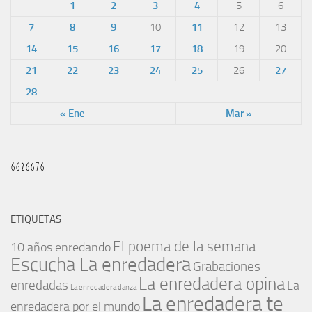
1
2
3
4
5
6
7
8
9
10
11
12
13
14
15
16
17
18
19
20
21
22
23
24
25
26
27
28
« Ene
Mar »
ETIQUETAS
El poema de la semana
10 años enredando
Escucha La enredadera
Grabaciones
La enredadera opina
enredadas
La
La enredadera danza
La enredadera te
enredadera por el mundo