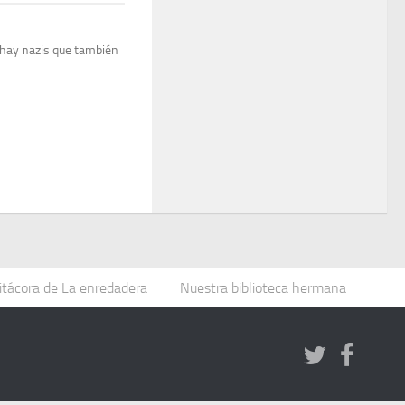
 hay nazis que también
itácora de La enredadera
Nuestra biblioteca hermana