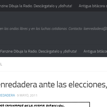
nzine Dibuja la Radio. Descárgatelo y ¡disfruta!
Antigua bitácora 
n las ondas libres y en las luchas cotidianas. Contacto: laenredadera
Fanzine Dibuja la Radio. Descárgatelo y ¡disfruta!
Antigua bitáco
L
enredadera ante las elecciones
REDADERA
· 9 MAYO, 2011