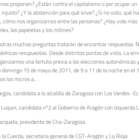
nos proponen? ¿Están contra el capitalismo o por ocupar un 
 injusto? ¿Y la abstención para qué sirve? ¿Si no voto, qué h
o, cómo nos organizamos entre las personas? ¿Hay vida más a
eles, las papeletas y los mítines?
 otras muchas preguntas tratarán de encontrar respuestas. 
liédricas resupuestas. Desde distintos puntos de vista, La en
ganizamos una tertulia previa a las elecciones autonómicas y
 domingo 15 de mayo de 2011, de 9 a 11 de la noche en el 
os los micros a,…
rgos, candidata a la alcaldía de Zaragoza con Los Verdes- Ec
a Luquin, candidata nº2 al Gobierno de Aragón con Izquierda 
arqueta, presidente de Cha-Zaragoza
e la Cuerda, secretaria general de CGT-Aragón y La Rioja