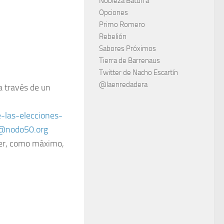
Nobleza Baturra
Opciones
Primo Romero
Rebelión
Sabores Próximos
Tierra de Barrenaus
Twitter de Nacho Escartín
@laenredadera
a través de un
-las-elecciones-
@nodo50.org
ser, como máximo,