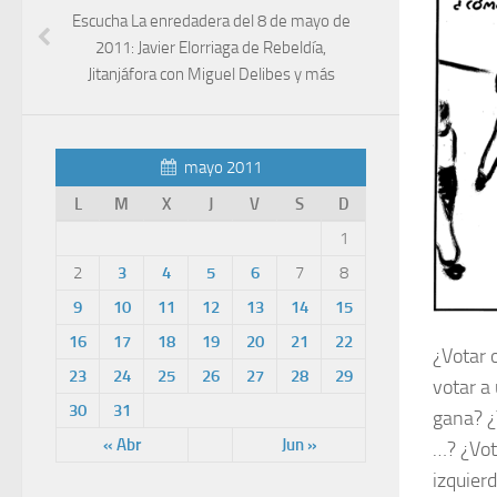
Escucha La enredadera del 8 de mayo de
2011: Javier Elorriaga de Rebeldía,
Jitanjáfora con Miguel Delibes y más
mayo 2011
L
M
X
J
V
S
D
1
2
3
4
5
6
7
8
9
10
11
12
13
14
15
16
17
18
19
20
21
22
¿Votar o
23
24
25
26
27
28
29
votar a
30
31
gana? ¿
« Abr
Jun »
…? ¿Vot
izquier