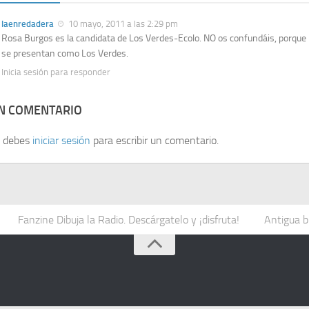
laenredadera
10 mayo, 2011 a las 2:29 pm
Rosa Burgos es la candidata de Los Verdes-Ecolo. NO os confundáis, porque
se presentan como Los Verdes.
Inicia sesión para responder
UN COMENTARIO
, debes
iniciar sesión
para escribir un comentario.
Fanzine Dibuja la Radio. Descárgatelo y ¡disfruta!
Antigua b