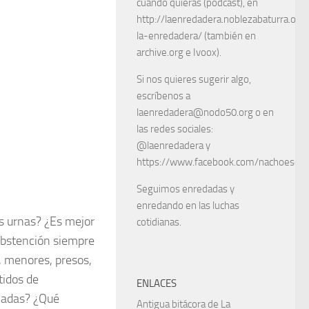
cuando quieras (podcast), en
http://laenredadera.noblezabaturra.org
la-enredadera/ (también en
archive.org e Ivoox).
Si nos quieres sugerir algo,
escríbenos a
laenredadera@nodo50.org o en
las redes sociales:
@laenredadera y
https://www.facebook.com/nachoescart
Seguimos enredadas y
enredando en las luchas
as urnas? ¿Es mejor
cotidianas.
 abstención siempre
, menores, presos,
tidos de
ENLACES
acadas? ¿Qué
Antigua bitácora de La