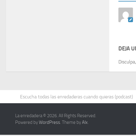
DEJA 
Disculpa
Escucha todas las enredaderas cuando quieras (podcast)
La enredadera © 2026. All Rights Reserved.
Powered by
WordPress
. Theme by
Alx
.