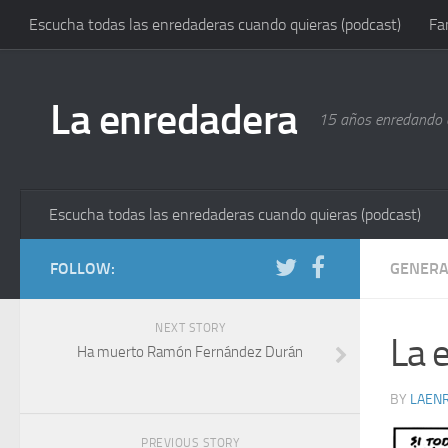
Escucha todas las enredaderas cuando quieras (podcast)
Fa
La enredadera
15 años enredando e
Escucha todas las enredaderas cuando quieras (podcast)
FOLLOW:
GENERA
NEXT STORY
La 
Ha muerto Ramón Fernández Durán
BY
LAEN
PREVIOUS STORY