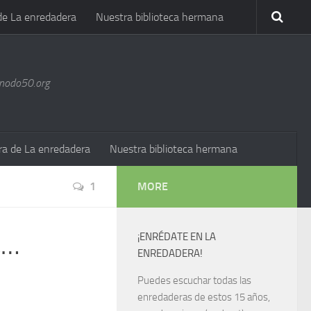
de La enredadera
Nuestra biblioteca hermana
@nodo50.org
ra de La enredadera
Nuestra biblioteca hermana
1
MORE
,…
¡ENRÉDATE EN LA
ENREDADERA!
Puedes escuchar todas las
enredaderas de estos 15 años,