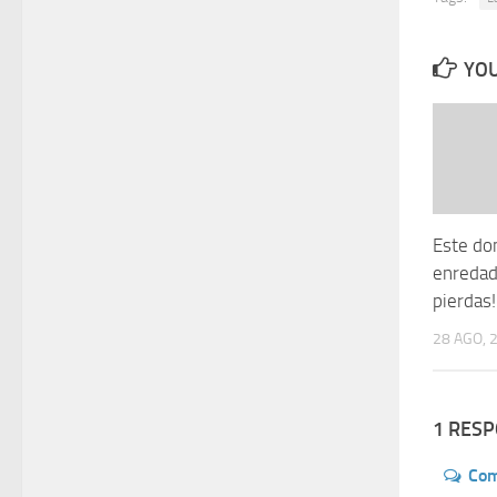
YOU
Este do
enredade
pierdas!
28 AGO, 
1 RES
Co