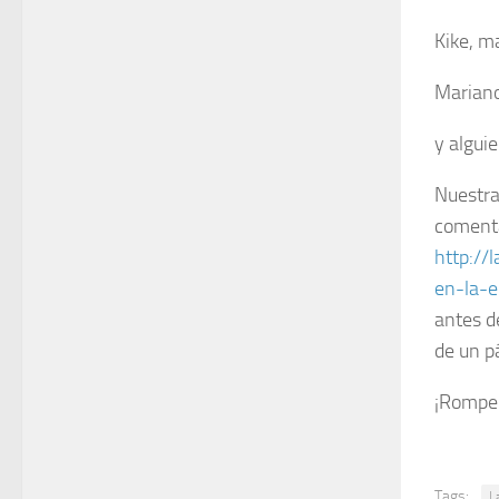
Kike, m
Mariano
y algui
Nuestra
comenta
http://
en-la-e
antes d
de un p
¡Rompe 
Tags:
L