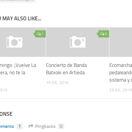
 MAY ALSO LIKE...
1
0
mingo: ¡Vuelve La
Concierto de Banda
Ecomarcha
ra, no te la
Batxoki en Artieda
pedaleando
sistema y 
19 JUL, 2010
2013
29 JUL, 2013
PONSE
mments
1
Pingbacks
0