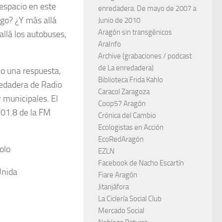
espacio en este
enredadera. De mayo de 2007 a
ago? ¿Y más allá
Junio de 2010
Aragón sin transgénicos
llá los autobuses,
AraInfo
Archive (grabaciones / podcast
de La enredadera)
No una respuesta,
Biblioteca Frida Kahlo
redadera de Radio
Caracol Zaragoza
 municipales. El
Coop57 Aragón
101.8 de la FM
Crónica del Cambio
Ecologistas en Acción
EcoRedAragón
olo
EZLN
Facebook de Nacho Escartín
Unida
Fiare Aragón
Jitanjáfora
La Ciclería Social Club
Mercado Social