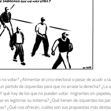
 no votar? ¿Alimentar el circo electoral o pasar de acudir a l
 un partido de izquierdas para que no arrase la derecha? ¿La
Y qué hay de los que no pueden votar: migrantes sin papeles
ar es legitimar su sistema? ¿Qué tienen de izquierdas los par
das? ¿Qué nos ofrecen, cuáles son sus propuestas más dest