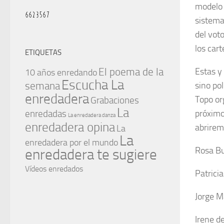
modelo 
sistema
del vot
los cart
ETIQUETAS
Estas y
El poema de la
10 años enredando
Escucha La
sino po
semana
enredadera
Topo or
Grabaciones
La
próximo
enredadas
La enredadera danza
enredadera opina
abrirem
La
La
enredadera por el mundo
Rosa Bu
enredadera te sugiere
Vídeos enredados
Patrici
Jorge M
Irene d