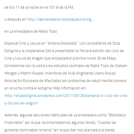
de 9 a 11 de la noche en el 101.8 de la FM,
y después en
http://laenredadera.noblezabaturra.org
,…
en La enredadera de Radio Topo
Especial Cine y Locura en “Antena Dislocada”. Los compañeros de Stop
Estigma y la cooperativa 2aVía presentarán la Tercera edición del ciclo de
Cine y Locura de Aragón que
empezará el próximo lunes 30 de Mayo.
Contaremos con la visita a los estudios centrales de Radio Topo de Graham
Morgan y Martin Russel, miembros de HUG (Highlands Users Group)
Asociación Escocesa de Afectados por problemas de salud mental pionera
en
la lucha contra el estigma. Más información en:
http://stopestigma.wordpress.com/2011/05/26/persona-iii-ciclo-de-cine-
y-locura-de-aragon/
Además, algunas secciones habituales de La enredadera como “Biblioteca
Frida Kahlo” (en la que recomendaremos algunos libros), “Cuando las
guitarras dominaban la tierra” (en la que Iker nos acercará a la banda