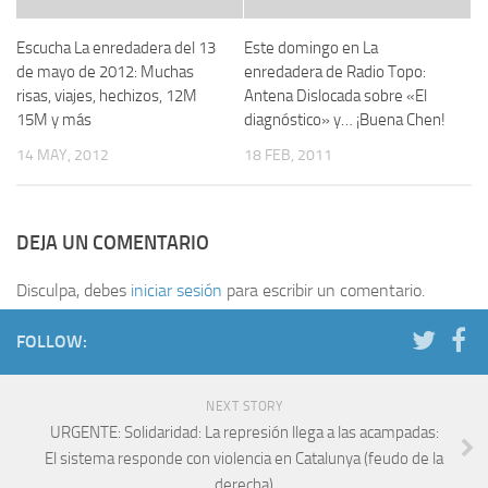
Escucha La enredadera del 13
Este domingo en La
de mayo de 2012: Muchas
enredadera de Radio Topo:
risas, viajes, hechizos, 12M
Antena Dislocada sobre «El
15M y más
diagnóstico» y… ¡Buena Chen!
14 MAY, 2012
18 FEB, 2011
DEJA UN COMENTARIO
Disculpa, debes
iniciar sesión
para escribir un comentario.
FOLLOW:
NEXT STORY
URGENTE: Solidaridad: La represión llega a las acampadas:
El sistema responde con violencia en Catalunya (feudo de la
derecha)