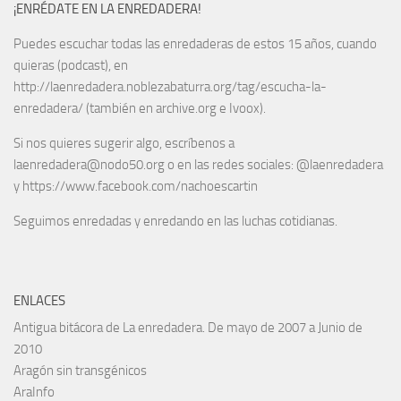
¡ENRÉDATE EN LA ENREDADERA!
Puedes escuchar todas las enredaderas de estos 15 años, cuando
quieras (podcast), en
http://laenredadera.noblezabaturra.org/tag/escucha-la-
enredadera/ (también en archive.org e Ivoox).
Si nos quieres sugerir algo, escríbenos a
laenredadera@nodo50.org o en las redes sociales: @laenredadera
y https://www.facebook.com/nachoescartin
Seguimos enredadas y enredando en las luchas cotidianas.
ENLACES
Antigua bitácora de La enredadera. De mayo de 2007 a Junio de
2010
Aragón sin transgénicos
AraInfo