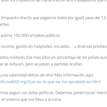
 subir los impuestos de manera altísima a trabajadores que c
A (impuesto directo que pagamos todos por igual) pasa del 13 
antes.
 pulirse 150.000 empleos públicos.
 recortar gastos en hospitales, escuelas,… y diversas prestac
astos militares (los más altos en porcentaje de los países eu
ue se reducen, pero se pasan a partidas ocultas.
¡una calamidad detrás de otra! Más información aquí:
info.nodo50.org/Que-es-lo-que-se-ha-aprobado-en.html
mos seguir con estas políticas. Debemos ponernos en march
el sistema que nos lleva a la ruina.