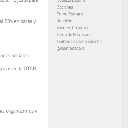
obran lo justo para
Nobleza Baturra
Opciones
Primo Romero
al 23% en bares y
Rebelión
Sabores Próximos
Tierra de Barrenaus
Twitter de Nacho Escartín
@laenredadera
iones sociales.
ropeos en la OTAN)
a, organizarnos y