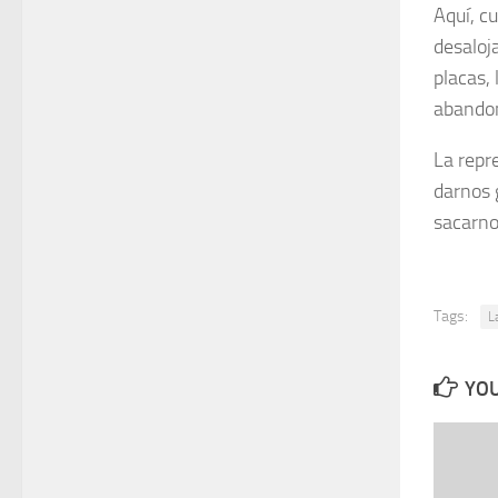
Aquí, c
desaloj
placas, 
abandon
La repr
darnos 
sacarno
Tags:
L
YOU