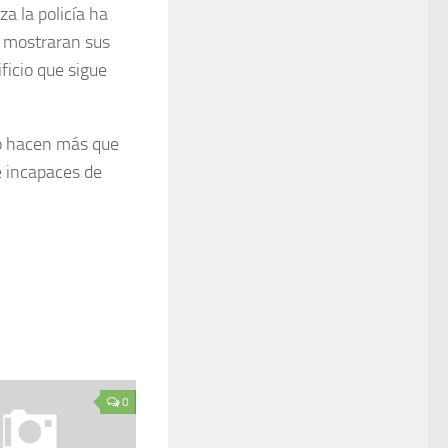
a la policía ha
s mostraran sus
ificio que sigue
 no hacen más que
e incapaces de
0