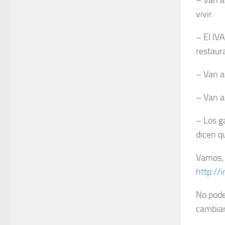
– Van a
vivir.
– El IV
restaur
– Van a
– Van a
– Los g
dicen q
Vamos, 
http://
No pode
cambiar 