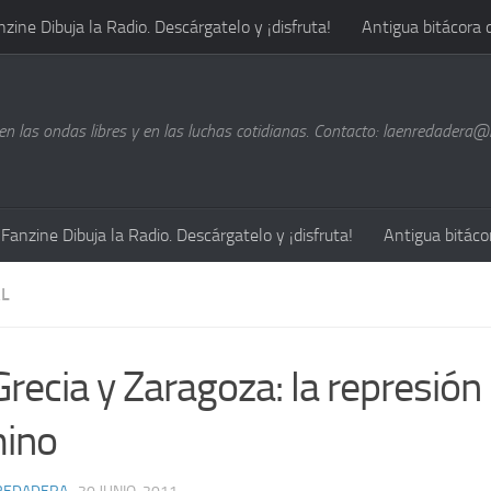
nzine Dibuja la Radio. Descárgatelo y ¡disfruta!
Antigua bitácora 
n las ondas libres y en las luchas cotidianas. Contacto: laenredadera
Fanzine Dibuja la Radio. Descárgatelo y ¡disfruta!
Antigua bitáco
L
recia y Zaragoza: la represión 
ino