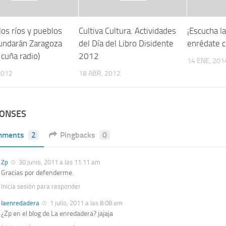
los ríos y pueblos
Cultiva Cultura. Actividades
¡Escucha la
nundarán Zaragoza
del Día del Libro Disidente
enrédate c
y cuña radio)
2012
14 ENE, 201
2012
18 ABR, 2012
PONSES
mments
2
Pingbacks
0
Zp
30 junio, 2011 a las 11:11 am
Gracias por defenderme.
Inicia sesión para responder
laenredadera
1 julio, 2011 a las 8:08 am
¿Zp en el blog de La enredadera? jajaja