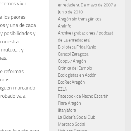
ecemos vivir.
enredadera. De mayo de 2007 a
Junio de 2010
 a los peores
Aragón sin transgénicos
tos y una de cada
AraInfo
y posibilidades y
Archive (grabaciones / podcast
de La enredadera)
a nuestra
Biblioteca Frida Kahlo
o mutuo,… y
Caracol Zaragoza
ias.
Coop57 Aragón
Crónica del Cambio
de reformas
Ecologistas en Acción
ismos
EcoRedAragón
 siguen marcando
EZLN
probado va a
Facebook de Nacho Escartín
Fiare Aragón
Jitanjáfora
La Ciclería Social Club
Mercado Social