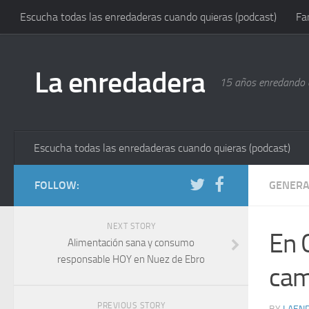
Escucha todas las enredaderas cuando quieras (podcast)
Fa
La enredadera
15 años enredando e
Escucha todas las enredaderas cuando quieras (podcast)
FOLLOW:
GENERA
NEXT STORY
En G
Alimentación sana y consumo
responsable HOY en Nuez de Ebro
cam
PREVIOUS STORY