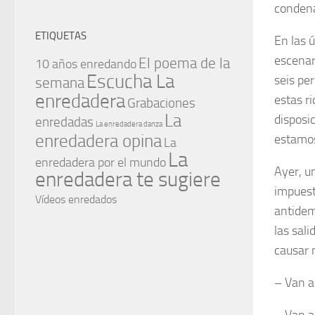
condena
ETIQUETAS
En las ú
escenar
El poema de la
10 años enredando
Escucha La
seis pe
semana
enredadera
estas r
Grabaciones
La
disposi
enredadas
La enredadera danza
enredadera opina
estamos
La
La
enredadera por el mundo
Ayer, u
enredadera te sugiere
impuest
Vídeos enredados
antidem
las sal
causar 
– Van a