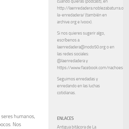
cuando quieras (podcast), en
http://laenredadera.noblezabaturra.org
la-enredadera/ (también en
archive.org e Ivoox).
Si nos quieres sugerir algo,
escríbenos a
laenredadera@nodo50.org o en
las redes sociales:
@laenredadera y
https://www.facebook.com/nachoescart
Seguimos enredadas y
enredando en las luchas
cotidianas.
os seres humanos,
ENLACES
 pocos. Nos
Antigua bitácora de La