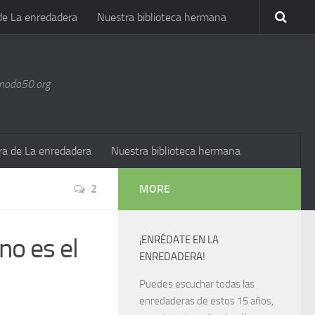
de La enredadera
Nuestra biblioteca hermana
@nodo50.org
ra de La enredadera
Nuestra biblioteca hermana
2
MORE
no es el
¡ENRÉDATE EN LA
ENREDADERA!
Puedes escuchar todas las
enredaderas de estos 15 años,