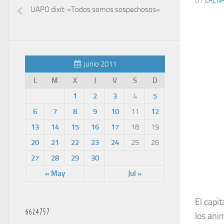
BY
LAEN
UAPO dixit: «Todos somos sospechosos»
junio 2011
L
M
X
J
V
S
D
1
2
3
4
5
6
7
8
9
10
11
12
13
14
15
16
17
18
19
20
21
22
23
24
25
26
27
28
29
30
« May
Jul »
El capi
los anim