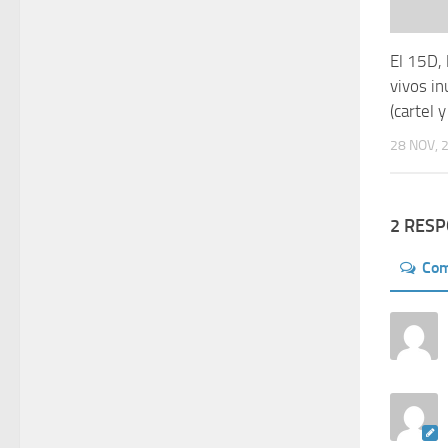
El 15D, 
vivos i
(cartel 
28 NOV, 
2 RES
Co