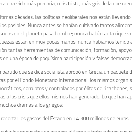
 a una vida más precaria, más triste, más gris de la que mer
ltimas décadas, las políticas neoliberales nos están llevando
ios posibles. Nunca antes se habían cultivado tantos alimen
rsonas en el planeta pasa hambre; nunca había tanta riqueza 
iquezas están en muy pocas manos; nunca habíamos tenido 
ción tantas herramientas de comunicación, formación, apoy
 en una época de poquísima participación y falsas democrac
n partido que se dice socialista aprobó en Grecia un paquete 
as por el Fondo Monetario Internacional: los mismos organ
ocráticos, corruptos y controlados por élites de ricachones,
idas a las crisis que ellos mismos han generado. Lo que han a
muchos dramas a los griegos:
 recortar los gastos del Estado en 14.300 millones de euros.