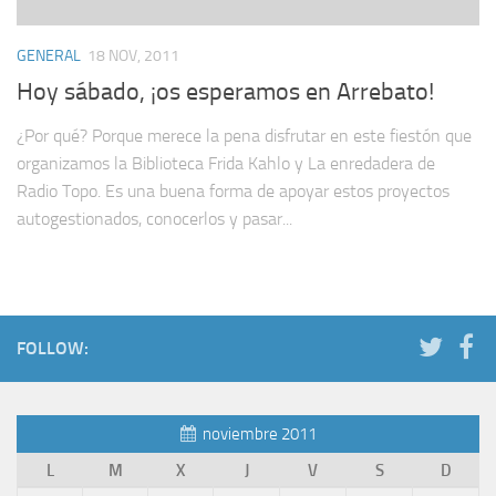
GENERAL
18 NOV, 2011
Hoy sábado, ¡os esperamos en Arrebato!
¿Por qué? Porque merece la pena disfrutar en este fiestón que
organizamos la Biblioteca Frida Kahlo y La enredadera de
Radio Topo. Es una buena forma de apoyar estos proyectos
autogestionados, conocerlos y pasar...
FOLLOW:
noviembre 2011
L
M
X
J
V
S
D