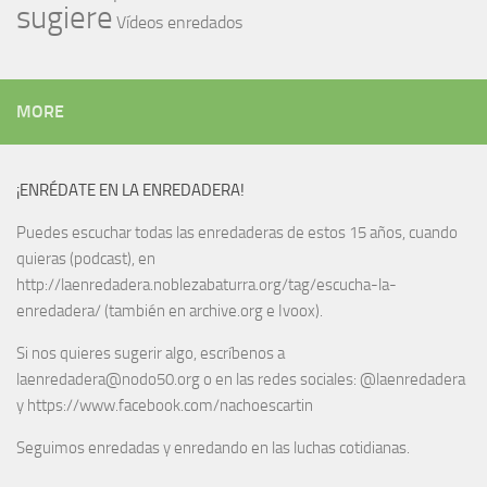
sugiere
Vídeos enredados
MORE
¡ENRÉDATE EN LA ENREDADERA!
Puedes escuchar todas las enredaderas de estos 15 años, cuando
quieras (podcast), en
http://laenredadera.noblezabaturra.org/tag/escucha-la-
enredadera/ (también en archive.org e Ivoox).
Si nos quieres sugerir algo, escríbenos a
laenredadera@nodo50.org o en las redes sociales: @laenredadera
y https://www.facebook.com/nachoescartin
Seguimos enredadas y enredando en las luchas cotidianas.