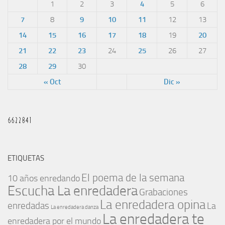
1
2
3
4
5
6
7
8
9
10
11
12
13
14
15
16
17
18
19
20
21
22
23
24
25
26
27
28
29
30
« Oct
Dic »
ETIQUETAS
El poema de la semana
10 años enredando
Escucha La enredadera
Grabaciones
La enredadera opina
enredadas
La
La enredadera danza
La enredadera te
enredadera por el mundo