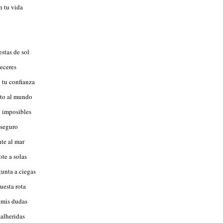
n tu vida
estas de sol
eceres
 tu confianza
nto al mundo
 imposibles
 seguro
nte al mar
ote a solas
gunta a ciegas
uesta rota
n mis dudas
alheridas