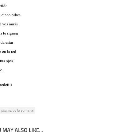
rtido
o cinco pibes
e vos mirás
a te siguen
eda estar
o en la red
tus ojos
e.
edetti)
l poema de la semana
 MAY ALSO LIKE...