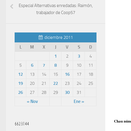
Especial Alternativas enredadas: Raimón,
trabajador de Coop57
diciembre 2011
L
M
X
J
V
S
D
1
2
3
4
5
6
7
8
9
10
11
12
13
14
15
16
17
18
19
20
21
22
23
24
25
26
27
28
29
30
31
« Nov
Ene »
Chau núme