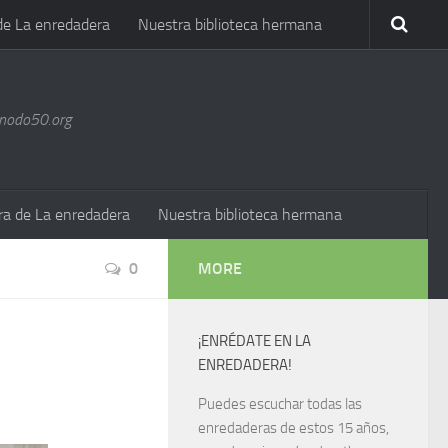
de La enredadera
Nuestra biblioteca hermana
@nodo50.org
ra de La enredadera
Nuestra biblioteca hermana
0
MORE
¡ENRÉDATE EN LA
ENREDADERA!
Puedes escuchar todas las
enredaderas de estos 15 años,