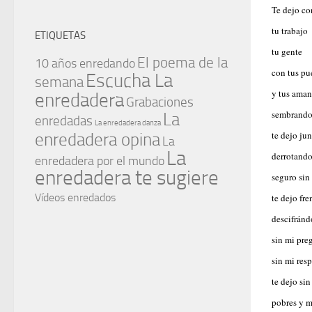
Te dejo co
tu trabajo
ETIQUETAS
tu gente
El poema de la
10 años enredando
con tus pu
Escucha La
semana
y tus aman
enredadera
Grabaciones
sembrando
La
enredadas
La enredadera danza
enredadera opina
te dejo ju
La
La
derrotando
enredadera por el mundo
enredadera te sugiere
seguro sin
Vídeos enredados
te dejo fre
descifránd
sin mi pre
sin mi resp
te dejo si
pobres y m