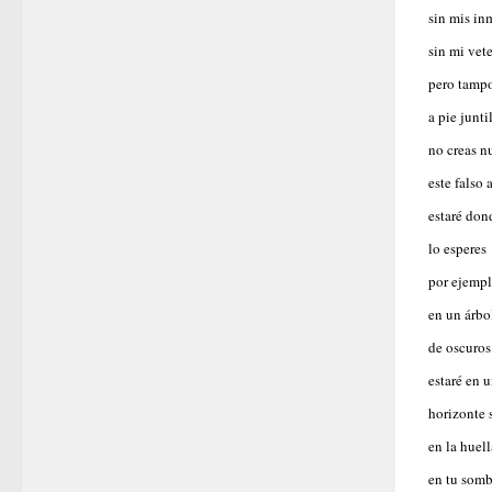
sin mis in
sin mi vet
pero tampo
a pie junti
no creas n
este falso
estaré do
lo esperes
por ejemp
en un árbo
de oscuros
estaré en 
horizonte 
en la huell
en tu somb