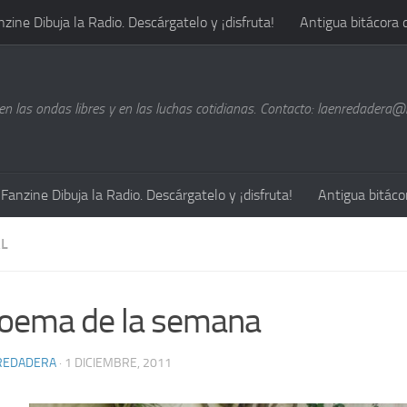
nzine Dibuja la Radio. Descárgatelo y ¡disfruta!
Antigua bitácora 
n las ondas libres y en las luchas cotidianas. Contacto: laenredadera
Fanzine Dibuja la Radio. Descárgatelo y ¡disfruta!
Antigua bitáco
L
poema de la semana
REDADERA
· 1 DICIEMBRE, 2011