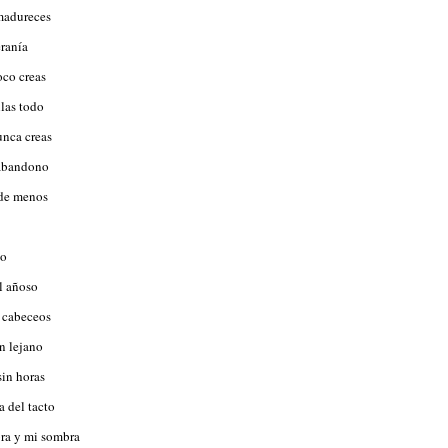
madureces
eranía
co creas
llas todo
unca creas
 abandono
nde menos
lo
l añoso
 cabeceos
un lejano
sin horas
a del tacto
ra y mi sombra