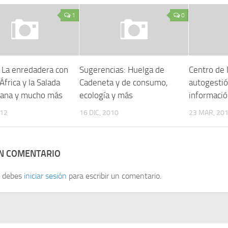
1
0
 La enredadera con
Sugerencias: Huelga de
Centro de 
 África y la Salada
Cadeneta y de consumo,
autogestió
ana y mucho más
ecología y más
informaci
012
16 DIC, 2010
23 MAR, 20
UN COMENTARIO
, debes
iniciar sesión
para escribir un comentario.