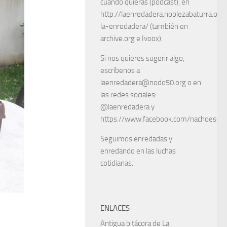
cuando quieras (podcast), en
http://laenredadera.noblezabaturra.org
la-enredadera/ (también en
archive.org e Ivoox).
Si nos quieres sugerir algo,
escríbenos a
laenredadera@nodo50.org o en
las redes sociales:
@laenredadera y
https://www.facebook.com/nachoescart
Seguimos enredadas y
enredando en las luchas
cotidianas.
ENLACES
Antigua bitácora de La