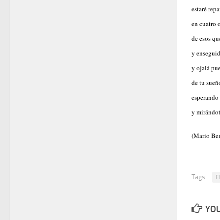
estaré repa
en cuatro 
de esos qu
y enseguid
y ojalá pu
de tu sueñ
esperando 
y mirándot
(Mario Ben
Tags:
E
YOU