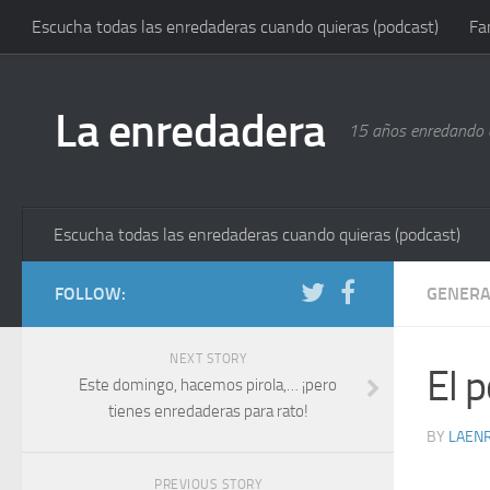
Escucha todas las enredaderas cuando quieras (podcast)
Fa
La enredadera
15 años enredando e
Escucha todas las enredaderas cuando quieras (podcast)
FOLLOW:
GENERA
NEXT STORY
El 
Este domingo, hacemos pirola,… ¡pero
tienes enredaderas para rato!
BY
LAEN
PREVIOUS STORY