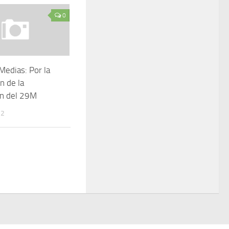
0
Medias: Por la
n de la
ón del 29M
12