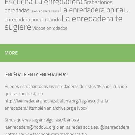
Escucha La enredadera
Grabaciones
La enredadera opina
enredadas
La
La enredadera danza
La enredadera te
enredadera por el mundo
sugiere
Vídeos enredados
MORE
¡ENRÉDATE EN LA ENREDADERA!
Puedes escuchar todas las enredaderas de estos 15 años, cuando
quieras (podcast), en
http://laenredadera.noblezabaturra.org/tag/escucha-la-
enredadera/ (también en archive.org e Ivoox).
Si nos quieres sugerir algo, escríbenos a
laenredadera@nodo50.org o en las redes sociales: @laenredadera
y https://www.facebook.com/nachoescartin