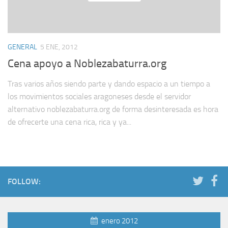
GENERAL
5 ENE, 2012
Cena apoyo a Noblezabaturra.org
Tras varios años siendo parte y dando espacio a un tiempo a
los movimientos sociales aragoneses desde el servidor
alternativo noblezabaturra.org de forma desinteresada es hora
de ofrecerte una cena rica, rica y ya...
FOLLOW:
enero 2012