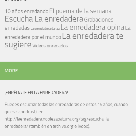
El poema de la semana
10 años enredando
Escucha La enredadera
Grabaciones
La enredadera opina
enredadas
La
La enredadera danza
La enredadera te
enredadera por el mundo
sugiere
Vídeos enredados
MORE
¡ENRÉDATE EN LA ENREDADERA!
Puedes escuchar todas las enredaderas de estos 15 años, cuando
quieras (podcast), en
http://laenredadera.noblezabaturra.org/tag/escucha-la-
enredadera/ (también en archive.org e Ivoox).