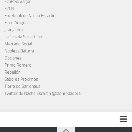
EcoRedAragón
EZLN
Facebook de Nacho Escartín
Fiare Aragón
Jitanjáfora
La Ciclería Social Club
Mercado Social
Nobleza Baturra
Opciones
Primo Romero
Rebelión
Sabores Próximos
Tierra de Barrenaus
Twitter de Nacho Escartín @laenredadera