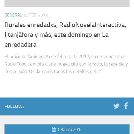
GENERAL
23 FEB, 2012
Rurales enredadxs, RadioNovelaInteractiva,
Jitanjáfora y más, este domingo en La
enredadera
El próximo domingo 26 de febrero de 2012, La enredadera de
Radio Topo te invita a una nueva cita con la radio, la rebeldía y
la diversión. Os daremos todos los detalles del 2º...
FOLLOW:
febrero 2012