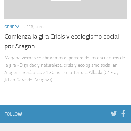
GENERAL
2 FEB, 2012
Comienza la gira Crisis y ecologismo social
por Aragón
Mañana viernes celebraremos el primero de los encuentros de
la gira «Dignidad y naturaleza: crisis y ecologismo social en
Aragón». Será a las 21.30 hs. en la Tertulia Albada (C/ Fray
Julián Garásde Zaragoza)....
FOLLOW: