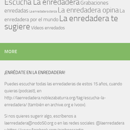
Escucha La enredadera
Grabaciones
La enredadera opina
enredadas
La
La enredadera danza
La enredadera te
enredadera por el mundo
sugiere
Vídeos enredados
MORE
¡ENRÉDATE EN LA ENREDADERA!
Puedes escuchar todas las enredaderas de estos 15 años, cuando
quieras (podcast), en
http://laenredadera.noblezabaturra.org/tag/escucha-la-
enredadera/ (también en archive.org e Ivoox).
Si nos quieres sugerir algo, escríbenos a
laenredadera@nodo50.org o en las redes sociales: @laenredadera