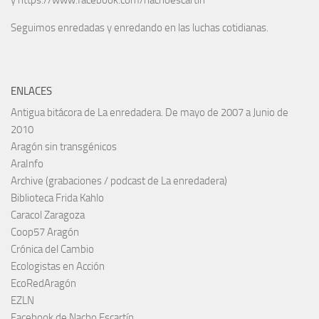
y https://www.facebook.com/nachoescartin
Seguimos enredadas y enredando en las luchas cotidianas.
ENLACES
Antigua bitácora de La enredadera. De mayo de 2007 a Junio de
2010
Aragón sin transgénicos
AraInfo
Archive (grabaciones / podcast de La enredadera)
Biblioteca Frida Kahlo
Caracol Zaragoza
Coop57 Aragón
Crónica del Cambio
Ecologistas en Acción
EcoRedAragón
EZLN
Facebook de Nacho Escartín