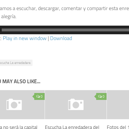
tamos a escuchar, descargar, comentar y compartir esta enr
 alegría.
ctor
t:
Play in new window
|
Download
scucha La enredadera
 MAY ALSO LIKE...
0
0
 no será la capital
Escucha La enredadera del
Fotos del 