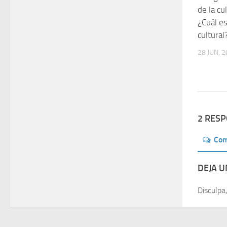
de la cu
¿Cuál es
cultural
28 JUN, 
2 RES
Co
DEJA 
Disculpa