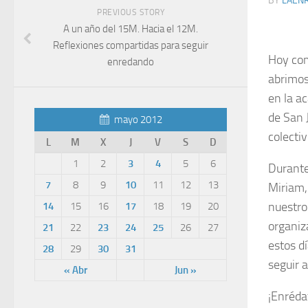
BY
LAEN
PREVIOUS STORY
A un año del 15M. Hacia el 12M.
Reflexiones compartidas para seguir
Hoy com
enredando
abrimos
en la a
de San J
mayo 2012
colectiv
L
M
X
J
V
S
D
1
2
3
4
5
6
Durante
7
8
9
10
11
12
13
Miriam,
nuestro
14
15
16
17
18
19
20
organiz
21
22
23
24
25
26
27
estos d
28
29
30
31
seguir 
« Abr
Jun »
¡Enréda