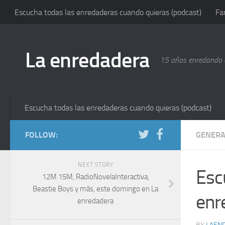
Escucha todas las enredaderas cuando quieras (podcast)
Fa
La enredadera
15 años enredando e
Escucha todas las enredaderas cuando quieras (podcast)
FOLLOW:
GENERA
NEXT STORY
Escu
12M 15M, RadioNovelaInteractiva,
Beastie Boys y más, este domingo en La
enr
enredadera