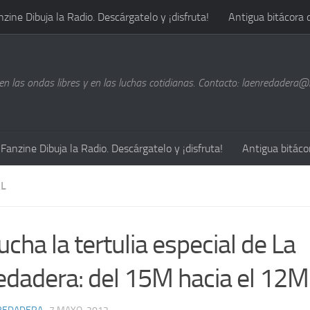
nzine Dibuja la Radio. Descárgatelo y ¡disfruta!
Antigua bitácora 
n las ondas libres y en las luchas cotidianas. Contacto: laenredadera
Fanzine Dibuja la Radio. Descárgatelo y ¡disfruta!
Antigua bitáco
L
cha la tertulia especial de La
edadera: del 15M hacia el 12M