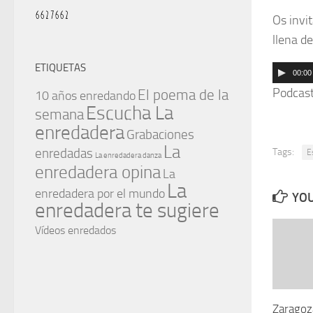
Os invi
llena de
ETIQUETAS
Reprodu
00:00
de
Podcas
El poema de la
10 años enredando
Escucha La
audio
semana
enredadera
Grabaciones
La
enredadas
Tags:
E
La enredadera danza
enredadera opina
La
La
enredadera por el mundo
YOU
enredadera te sugiere
Vídeos enredados
Zaragoza