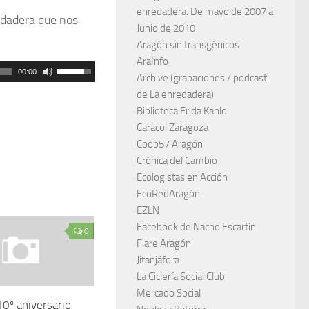
enredadera. De mayo de 2007 a
edadera que nos
Junio de 2010
Aragón sin transgénicos
AraInfo
Utiliza
00:00
Archive (grabaciones / podcast
las
de La enredadera)
teclas
Biblioteca Frida Kahlo
Caracol Zaragoza
de
Coop57 Aragón
flecha
Crónica del Cambio
arriba/abajo
Ecologistas en Acción
para
EcoRedAragón
aumentar
EZLN
o
Facebook de Nacho Escartín
0
Fiare Aragón
disminuir
Jitanjáfora
el
La Ciclería Social Club
volumen.
Mercado Social
10º aniversario