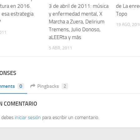
ltura en 2016.
3 de abril de 2011: música
de La enre
 esa estrategia
y enfermedad mental, X
Topo
?
Marcha a Zuera, Delirium
19 AGO, 201
Tremens, Julio Donoso,
2011
aLEERta y más
5 ABR, 2011
PONSES
mments
0
Pingbacks
2
UN COMENTARIO
, debes
iniciar sesión
para escribir un comentario.