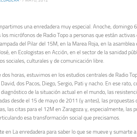
REDADERA
· 7 MAYO, 2012
partimos una enredadera muy especial. Anoche, domingo 6
 los micrófonos de Radio Topo a personas que están activas 
campada del Pilar del 15M, en la Marea Roja, en la asamblea 
osé, en Ecologistas en Acción, en el sector de la sanidad públ
os sociales, culturales y de comunicación libre.
 dos horas, estuvimos en los estudios centrales de Radio To
 David, dos Pacos, Diego, Sergio, Pati y nacho. En ese rato,
 diagnóstico de la situación actual en el mundo, las resistenc
adas desde el 15 de mayo de 2011 (y antes), las propuestas 
ías, las citas para el 12M en Zaragoza y, especialmente, las 
articulando esa transformación social que precisamos.
te en La enredadera para saber lo que se mueve y sumarte a 