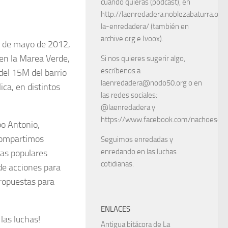
cuando quieras (podcast), en
http://laenredadera.noblezabaturra.org
la-enredadera/ (también en
archive.org e Ivoox).
 de mayo de 2012,
en la Marea Verde,
Si nos quieres sugerir algo,
escríbenos a
del 15M del barrio
laenredadera@nodo50.org o en
ica, en distintos
las redes sociales:
@laenredadera y
https://www.facebook.com/nachoescart
po Antonio,
 compartimos
Seguimos enredadas y
enredando en las luchas
ias populares
cotidianas.
de acciones para
propuestas para
ENLACES
las luchas!
Antigua bitácora de La