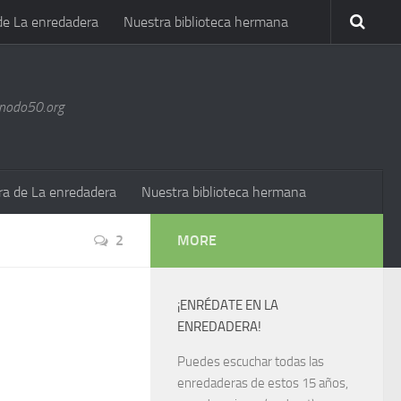
de La enredadera
Nuestra biblioteca hermana
@nodo50.org
ra de La enredadera
Nuestra biblioteca hermana
2
MORE
¡ENRÉDATE EN LA
ENREDADERA!
Puedes escuchar todas las
enredaderas de estos 15 años,