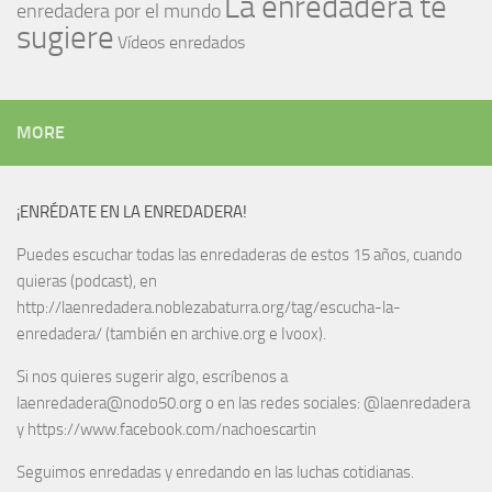
La enredadera te
enredadera por el mundo
sugiere
Vídeos enredados
MORE
¡ENRÉDATE EN LA ENREDADERA!
Puedes escuchar todas las enredaderas de estos 15 años, cuando
quieras (podcast), en
http://laenredadera.noblezabaturra.org/tag/escucha-la-
enredadera/ (también en archive.org e Ivoox).
Si nos quieres sugerir algo, escríbenos a
laenredadera@nodo50.org o en las redes sociales: @laenredadera
y https://www.facebook.com/nachoescartin
Seguimos enredadas y enredando en las luchas cotidianas.