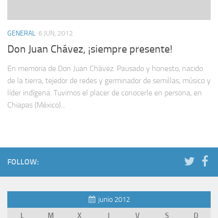
GENERAL
6 JUN, 2012
Don Juan Chávez, ¡siempre presente!
En memoria de Don Juan Chávez. Pausado y honesto, nacido
de la tierra, tejedor de redes y germinador de semillas, músico y
líder indígena. Tuvimos el placer de conocerle en persona, en
Chiapas (México)...
FOLLOW:
junio 2012
L
M
X
J
V
S
D