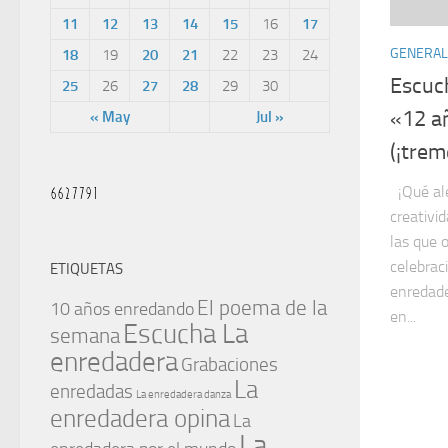
11
12
13
14
15
16
17
GENERAL
18
19
20
21
22
23
24
Escuc
25
26
27
28
29
30
«12 a
« May
Jul »
(¡trem
¡Qué ale
creativi
las que 
celebrac
ETIQUETAS
enredade
El poema de la
10 años enredando
en...
Escucha La
semana
enredadera
Grabaciones
La
enredadas
La enredadera danza
enredadera opina
La
La