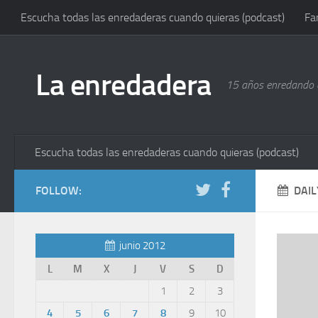
Escucha todas las enredaderas cuando quieras (podcast)
Fa
La enredadera
15 años enredando e
Escucha todas las enredaderas cuando quieras (podcast)
FOLLOW:
DAIL
junio 2012
L
M
X
J
V
S
D
1
2
3
4
5
6
7
8
9
10