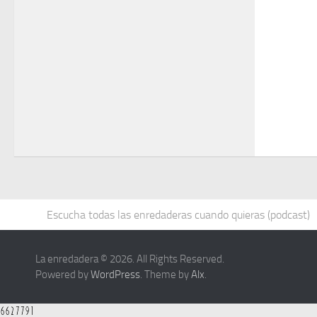
Escucha todas las enredaderas cuando quieras (podcast)
La enredadera © 2026. All Rights Reserved.
Powered by
WordPress
. Theme by
Alx
.