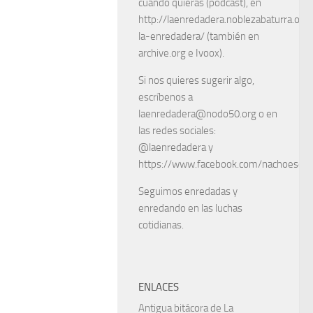
cuando quieras (podcast), en
http://laenredadera.noblezabaturra.org
la-enredadera/ (también en
archive.org e Ivoox).
Si nos quieres sugerir algo,
escríbenos a
laenredadera@nodo50.org o en
las redes sociales:
@laenredadera y
https://www.facebook.com/nachoescart
Seguimos enredadas y
enredando en las luchas
cotidianas.
ENLACES
Antigua bitácora de La