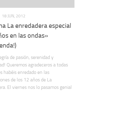
18 JUN, 2012
ha La enredadera especial
ños en las ondas»
enda!)
gría de pasión, serenidad y
dad! Queremos agradeceros a todas
os habéis enredado en las
iones de los 12 años de La
ra. El viernes nos lo pasamos genial