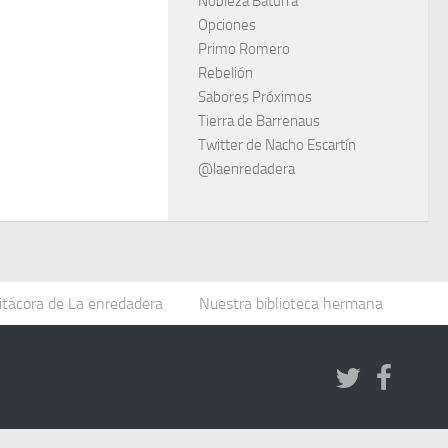
Nobleza Baturra
Opciones
Primo Romero
Rebelión
Sabores Próximos
Tierra de Barrenaus
Twitter de Nacho Escartín
@laenredadera
itácora de La enredadera
Nuestra biblioteca hermana