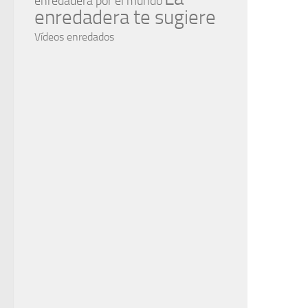
enredadera por el mundo
enredadera te sugiere
Vídeos enredados