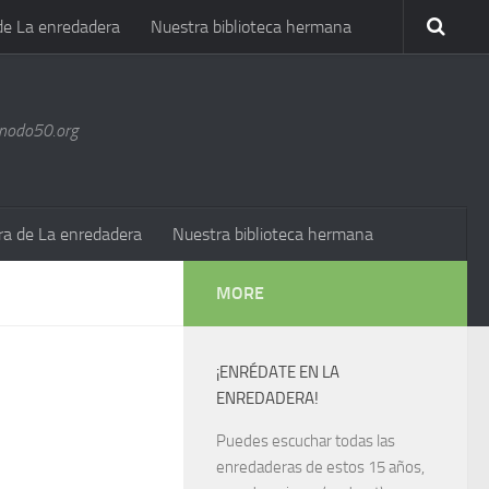
de La enredadera
Nuestra biblioteca hermana
@nodo50.org
ra de La enredadera
Nuestra biblioteca hermana
MORE
¡ENRÉDATE EN LA
ENREDADERA!
Puedes escuchar todas las
enredaderas de estos 15 años,