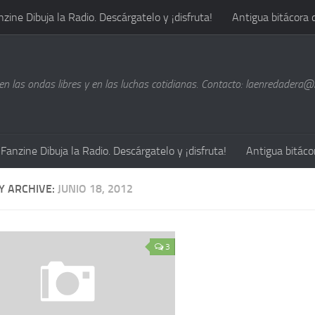
nzine Dibuja la Radio. Descárgatelo y ¡disfruta!
Antigua bitácora 
n las ondas libres y en las luchas cotidianas. Contacto: laenredadera
Fanzine Dibuja la Radio. Descárgatelo y ¡disfruta!
Antigua bitáco
Y ARCHIVE:
JUNIO 18, 2012
3