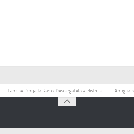
Fanzine Dibuja la Radio. Descárgatelo y ¡disfruta!
Antigua b