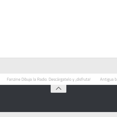
Fanzine Dibuja la Radio. Descárgatelo y ¡disfruta!
Antigua b