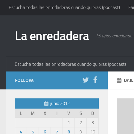
Escucha todas las enredaderas cuando quieras (podcast)
Fa
La enredadera
15 años enredando e
Escucha todas las enredaderas cuando quieras (podcast)
FOLLOW:
DAIL
junio 2012
L
M
X
J
V
S
D
1
2
3
4
5
6
7
8
9
10