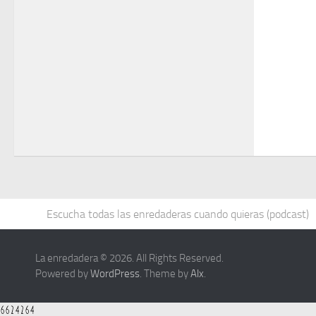
Escucha todas las enredaderas cuando quieras (podcast)
La enredadera © 2026. All Rights Reserved.
Powered by
WordPress
. Theme by
Alx
.