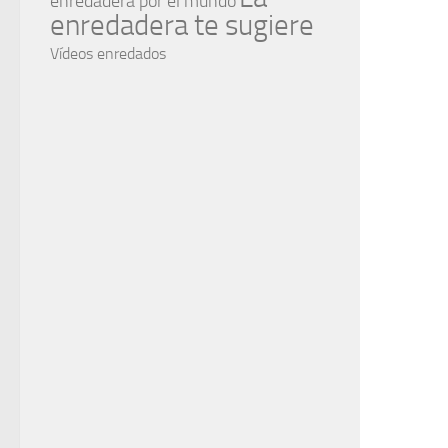
enredadera por el mundo
enredadera te sugiere
Vídeos enredados