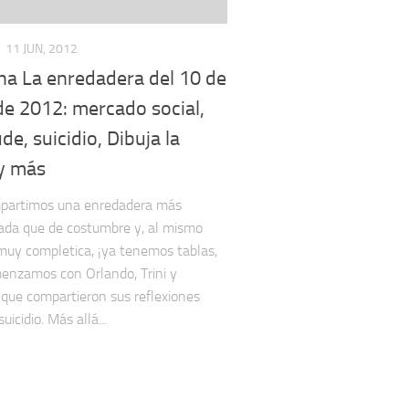
11 JUN, 2012
ha La enredadera del 10 de
de 2012: mercado social,
ude, suicidio, Dibuja la
 y más
partimos una enredadera más
ada que de costumbre y, al mismo
muy completica, ¡ya tenemos tablas,
menzamos con Orlando, Trini y
que compartieron sus reflexiones
suicidio. Más allá...