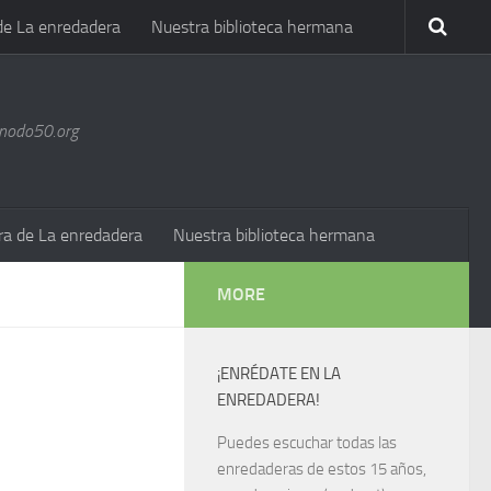
de La enredadera
Nuestra biblioteca hermana
@nodo50.org
ra de La enredadera
Nuestra biblioteca hermana
MORE
¡ENRÉDATE EN LA
ENREDADERA!
Puedes escuchar todas las
enredaderas de estos 15 años,