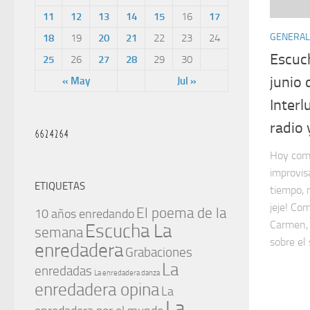
11
12
13
14
15
16
17
GENERAL
18
19
20
21
22
23
24
Escuc
25
26
27
28
29
30
junio 
« May
Jul »
Interl
radio
Hoy com
improvis
ETIQUETAS
tiempo, 
jeje! Co
El poema de la
10 años enredando
Carmen, 
Escucha La
semana
sobre el 
enredadera
Grabaciones
La
enredadas
La enredadera danza
enredadera opina
La
La