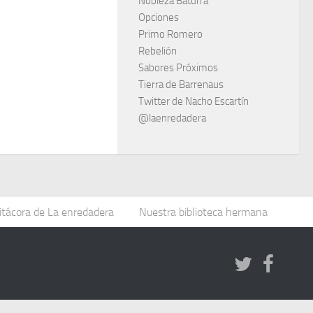
Nobleza Baturra
Opciones
Primo Romero
Rebelión
Sabores Próximos
Tierra de Barrenaus
Twitter de Nacho Escartín
@laenredadera
itácora de La enredadera
Nuestra biblioteca hermana