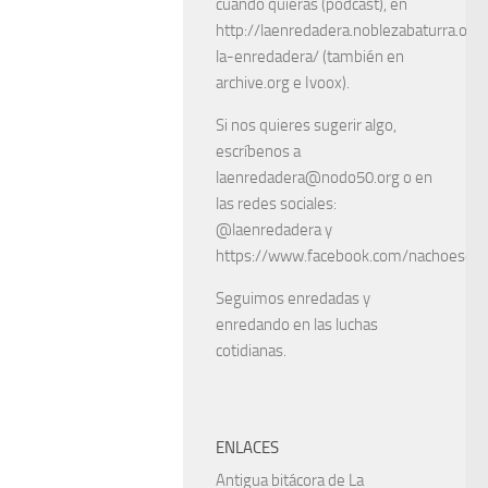
cuando quieras (podcast), en
http://laenredadera.noblezabaturra.org
la-enredadera/ (también en
archive.org e Ivoox).
Si nos quieres sugerir algo,
escríbenos a
laenredadera@nodo50.org o en
las redes sociales:
@laenredadera y
https://www.facebook.com/nachoescart
Seguimos enredadas y
enredando en las luchas
cotidianas.
ENLACES
Antigua bitácora de La