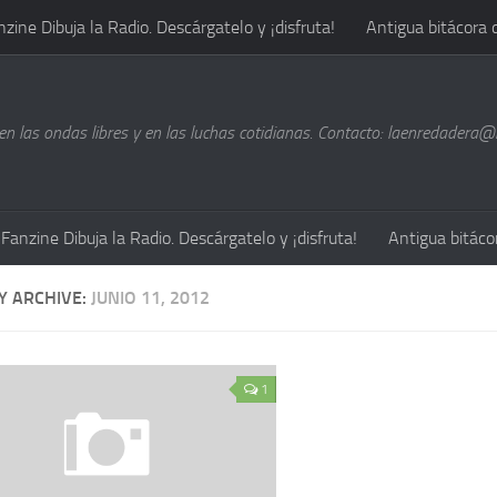
nzine Dibuja la Radio. Descárgatelo y ¡disfruta!
Antigua bitácora 
n las ondas libres y en las luchas cotidianas. Contacto: laenredadera
Fanzine Dibuja la Radio. Descárgatelo y ¡disfruta!
Antigua bitáco
Y ARCHIVE:
JUNIO 11, 2012
1