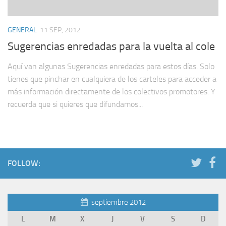
GENERAL
11 SEP, 2012
Sugerencias enredadas para la vuelta al cole
Aquí van algunas Sugerencias enredadas para estos días. Solo
tienes que pinchar en cualquiera de los carteles para acceder a
más información directamente de los colectivos promotores. Y
recuerda que si quieres que difundamos...
FOLLOW:
septiembre 2012
L
M
X
J
V
S
D