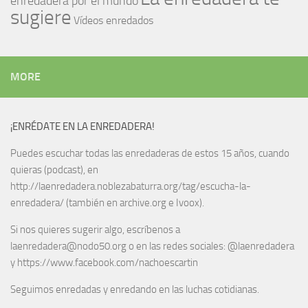
enredadera por el mundo
sugiere
Vídeos enredados
MORE
¡ENRÉDATE EN LA ENREDADERA!
Puedes escuchar todas las enredaderas de estos 15 años, cuando
quieras (podcast), en
http://laenredadera.noblezabaturra.org/tag/escucha-la-
enredadera/ (también en archive.org e Ivoox).
Si nos quieres sugerir algo, escríbenos a
laenredadera@nodo50.org o en las redes sociales: @laenredadera
y https://www.facebook.com/nachoescartin
Seguimos enredadas y enredando en las luchas cotidianas.