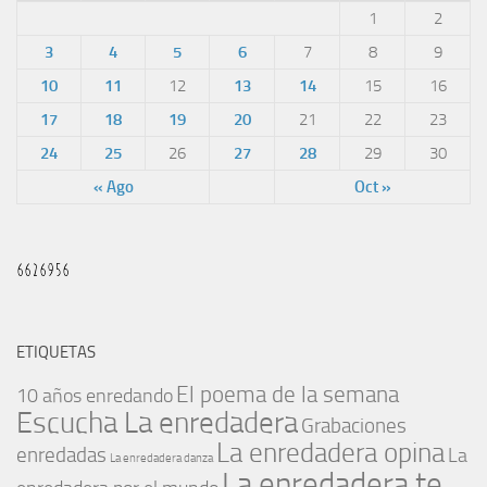
1
2
3
4
5
6
7
8
9
10
11
12
13
14
15
16
17
18
19
20
21
22
23
24
25
26
27
28
29
30
« Ago
Oct »
ETIQUETAS
El poema de la semana
10 años enredando
Escucha La enredadera
Grabaciones
La enredadera opina
enredadas
La
La enredadera danza
La enredadera te