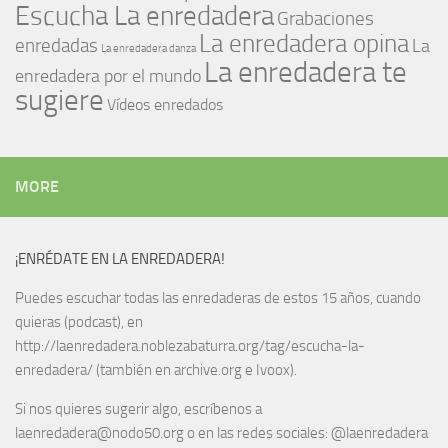
Escucha La enredadera
Grabaciones
La enredadera opina
enredadas
La
La enredadera danza
La enredadera te
enredadera por el mundo
sugiere
Vídeos enredados
MORE
¡ENRÉDATE EN LA ENREDADERA!
Puedes escuchar todas las enredaderas de estos 15 años, cuando
quieras (podcast), en
http://laenredadera.noblezabaturra.org/tag/escucha-la-
enredadera/ (también en archive.org e Ivoox).
Si nos quieres sugerir algo, escríbenos a
laenredadera@nodo50.org o en las redes sociales: @laenredadera