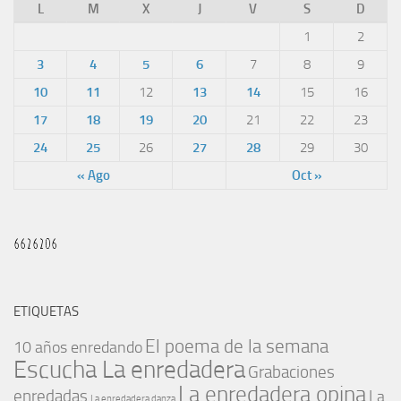
L
M
X
J
V
S
D
1
2
3
4
5
6
7
8
9
10
11
12
13
14
15
16
17
18
19
20
21
22
23
24
25
26
27
28
29
30
« Ago
Oct »
ETIQUETAS
El poema de la semana
10 años enredando
Escucha La enredadera
Grabaciones
La enredadera opina
enredadas
La
La enredadera danza