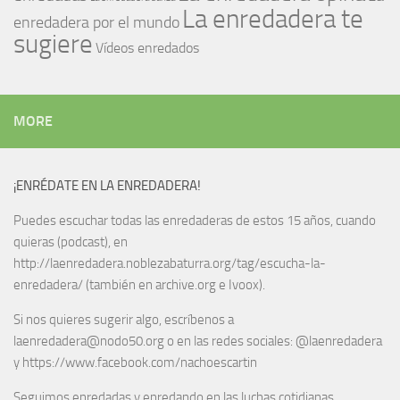
La enredadera te
enredadera por el mundo
sugiere
Vídeos enredados
MORE
¡ENRÉDATE EN LA ENREDADERA!
Puedes escuchar todas las enredaderas de estos 15 años, cuando
quieras (podcast), en
http://laenredadera.noblezabaturra.org/tag/escucha-la-
enredadera/ (también en archive.org e Ivoox).
Si nos quieres sugerir algo, escríbenos a
laenredadera@nodo50.org o en las redes sociales: @laenredadera
y https://www.facebook.com/nachoescartin
Seguimos enredadas y enredando en las luchas cotidianas.