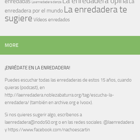
La enredadera opina
enredadas
La
La enredadera danza
La enredadera te
enredadera por el mundo
sugiere
Vídeos enredados
MORE
¡ENRÉDATE EN LA ENREDADERA!
Puedes escuchar todas las enredaderas de estos 15 años, cuando
quieras (podcast), en
http://laenredadera.noblezabaturra.org/tag/escucha-la-
enredadera/ (también en archive.org e Ivoox).
Si nos quieres sugerir algo, escríbenos a
laenredadera@nodo50.org o en las redes sociales: @laenredadera
y https://www.facebook.com/nachoescartin