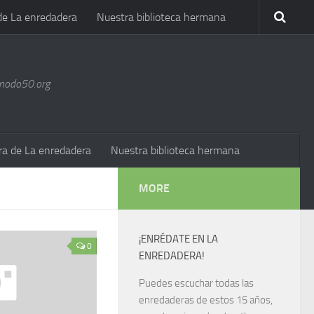
de La enredadera
Nuestra biblioteca hermana
@nodo50.org
ra de La enredadera
Nuestra biblioteca hermana
MORE
¡ENRÉDATE EN LA
0
ENREDADERA!
Puedes escuchar todas las
enredaderas de estos 15 años,