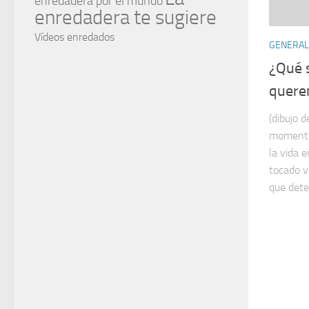
enredadera por el mundo
enredadera te sugiere
Vídeos enredados
GENERAL
¿Qué 
quere
(dibujo 
momento 
la vida 
tocado v
que dete