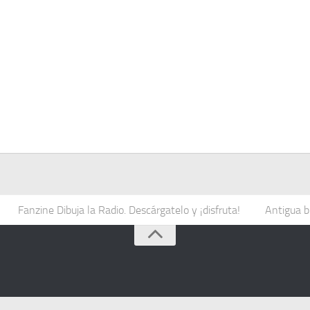
Fanzine Dibuja la Radio. Descárgatelo y ¡disfruta!
Antigua b