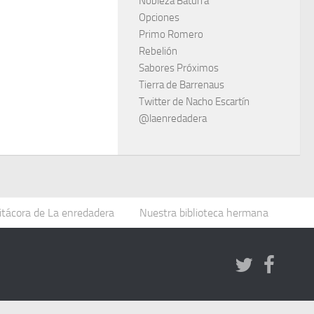
Nobleza Baturra
Opciones
Primo Romero
Rebelión
Sabores Próximos
Tierra de Barrenaus
Twitter de Nacho Escartín
@laenredadera
itácora de La enredadera
Nuestra biblioteca hermana