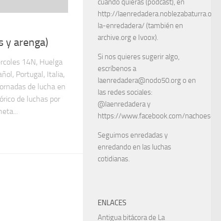
cuando quieras (podcast), en
http://laenredadera.noblezabaturra.org
la-enredadera/ (también en
archive.org e Ivoox).
os y arenga)
Si nos quieres sugerir algo,
rcoles 14N, Huelga
escríbenos a
ol, Portugal, Italia,
laenredadera@nodo50.org o en
 jornadas de lucha en
las redes sociales:
órico de luchas por
@laenredadera y
eta...
https://www.facebook.com/nachoescart
Seguimos enredadas y
enredando en las luchas
cotidianas.
ENLACES
Antigua bitácora de La