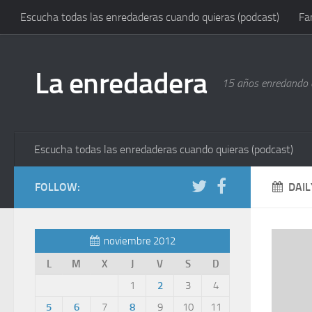
Escucha todas las enredaderas cuando quieras (podcast)
Fa
La enredadera
15 años enredando e
Escucha todas las enredaderas cuando quieras (podcast)
FOLLOW:
DAIL
noviembre 2012
L
M
X
J
V
S
D
1
2
3
4
5
6
7
8
9
10
11