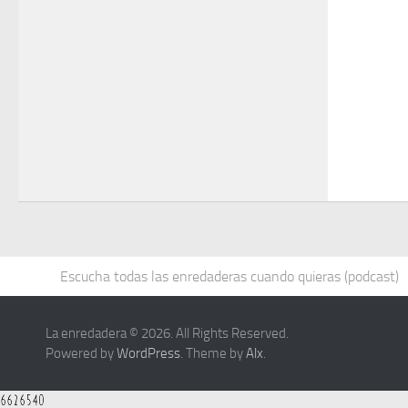
Escucha todas las enredaderas cuando quieras (podcast)
La enredadera © 2026. All Rights Reserved.
Powered by
WordPress
. Theme by
Alx
.