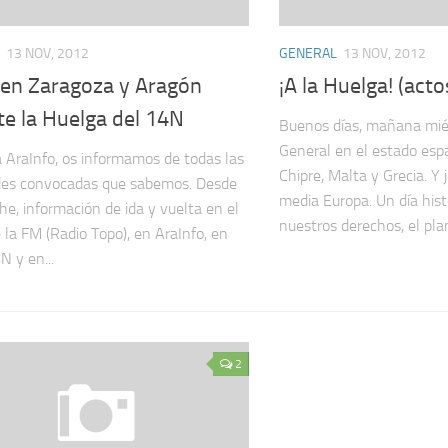
13 NOV, 2012
GENERAL
13 NOV, 2012
 en Zaragoza y Aragón
¡A la Huelga! (act
te la Huelga del 14N
Buenos días, mañana mié
General en el estado españ
a AraInfo, os informamos de todas las
Chipre, Malta y Grecia. Y
des convocadas que sabemos. Desde
media Europa. Un día hist
he, información de ida y vuelta en el
nuestros derechos, el plan
 la FM (Radio Topo), en AraInfo, en
 y en...
2