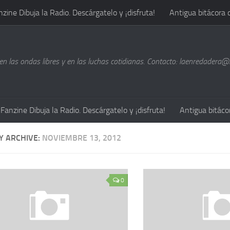
nzine Dibuja la Radio. Descárgatelo y ¡disfruta!
Antigua bitácora 
n las ondas libres y en las luchas cotidianas. Contacto: laenredadera
Fanzine Dibuja la Radio. Descárgatelo y ¡disfruta!
Antigua bitáco
Y ARCHIVE:
NOVIEMBRE 13, 2012
0