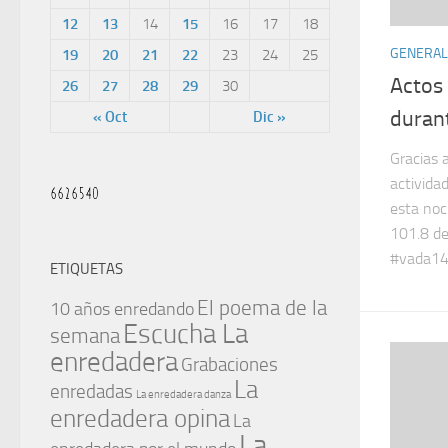
12
13
14
15
16
17
18
GENERAL
19
20
21
22
23
24
25
Actos
26
27
28
29
30
duran
« Oct
Dic »
Gracias 
activida
esta noc
101.8 de
#vada14N
ETIQUETAS
El poema de la
10 años enredando
Escucha La
semana
enredadera
Grabaciones
La
enredadas
La enredadera danza
enredadera opina
La
La