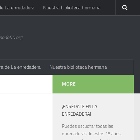
de La enredadera
Nuestra biblioteca hermana
@nodo50.org
ra de La enredadera
Nuestra biblioteca hermana
MORE
¡ENRÉDATE EN LA
ENREDADERA!
Puedes escuchar todas las
enredaderas de estos 15 años,