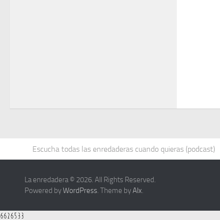
Escucha todas las enredaderas cuando quieras (podcast)
La enredadera © 2026. All Rights Reserved.
Powered by
WordPress
. Theme by
Alx
.