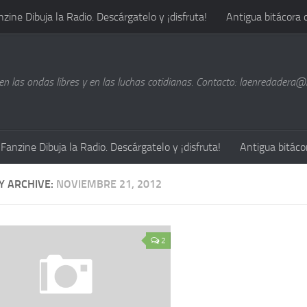
nzine Dibuja la Radio. Descárgatelo y ¡disfruta!
Antigua bitácora 
n las ondas libres y en las luchas cotidianas. Contacto: laenredadera
Fanzine Dibuja la Radio. Descárgatelo y ¡disfruta!
Antigua bitáco
Y ARCHIVE:
NOVIEMBRE 21, 2012
2