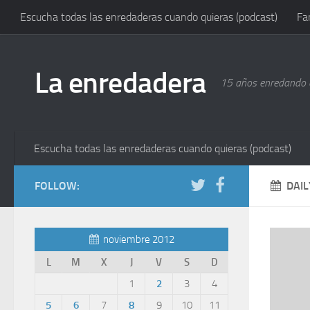
Escucha todas las enredaderas cuando quieras (podcast)
Fa
La enredadera
15 años enredando e
Escucha todas las enredaderas cuando quieras (podcast)
FOLLOW:
DAIL
noviembre 2012
L
M
X
J
V
S
D
1
2
3
4
5
6
7
8
9
10
11