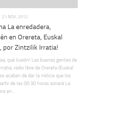
21 NOV, 2012
ha La enredadera,
én en Orereta, Euskal
 por Zintzilik Irratia!
aa, qué ilusión! Las buenas gentes de
 Irratia, radio libre de Orereta (Euskal
nos acaban de dar la noticia que los
partir de las 00:30 horas sonará La
ra en...