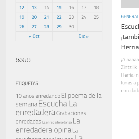
12
13
14
15
16
17
18
GENERAL
19
20
21
22
23
24
25
Escuc
26
27
28
29
30
¡tambi
« Oct
Dic »
Herria,
¡Alaaaaa
Zintzilik
Herria) 
lunes a 
ETIQUETAS
enredade
El poema de la
10 años enredando
Escucha La
semana
enredadera
Grabaciones
La
enredadas
La enredadera danza
enredadera opina
La
La