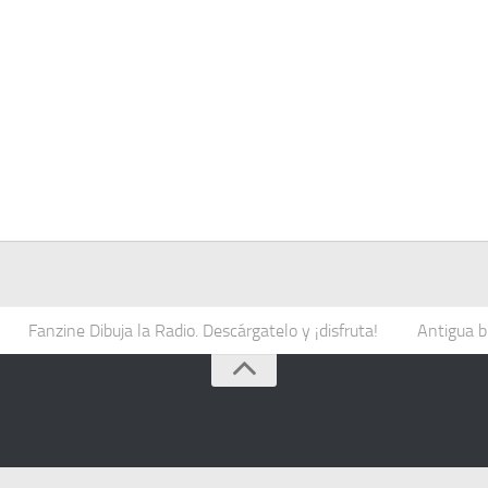
Fanzine Dibuja la Radio. Descárgatelo y ¡disfruta!
Antigua b