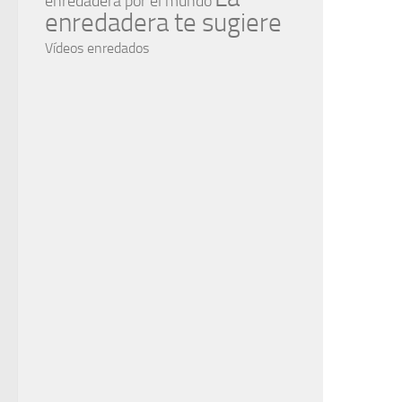
enredadera por el mundo
enredadera te sugiere
Vídeos enredados