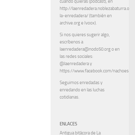
cuando quieras (podcast), en
http://laenredadera.noblezabaturra.org
la-enredadera/ (también en
archive.org e Ivoox).
Si nos quieres sugerir algo,
escríbenos a
laenredadera@nodo50.org o en
las redes sociales:
@laenredadera y
https://www.facebook.com/nachoescart
Seguimos enredadas y
enredando en las luchas
cotidianas.
ENLACES
Antigua bitácora de La