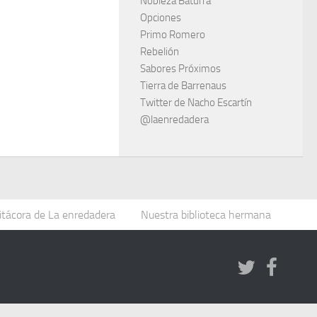
Nobleza Baturra
Opciones
Primo Romero
Rebelión
Sabores Próximos
Tierra de Barrenaus
Twitter de Nacho Escartín
@laenredadera
itácora de La enredadera
Nuestra biblioteca hermana