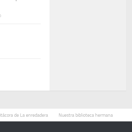
0
itácora de La enredadera
Nuestra biblioteca hermana