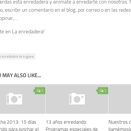
ierdas esta enredadera y anímate a enredarte con nosotras.
io, escribir un comentario en el blog, por correo o en las rede
opinar,…
te en La enredadera!
a enredadera te sugiere
 MAY ALSO LIKE...
1
1
ha 2013: 15 días
13 años enredando.
Nuestros c
ndo para pinchar el
Programas especiales de
llamémosl