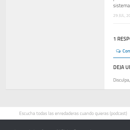
sistema 
29 JUL, 2
1 RES
Co
DEJA 
Disculpa
Escucha todas las enredaderas cuando quieras (podcast)