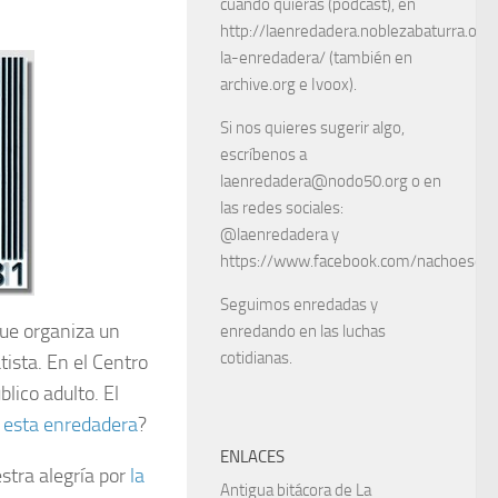
cuando quieras (podcast), en
http://laenredadera.noblezabaturra.org
la-enredadera/ (también en
archive.org e Ivoox).
Si nos quieres sugerir algo,
escríbenos a
laenredadera@nodo50.org o en
las redes sociales:
@laenredadera y
https://www.facebook.com/nachoescart
Seguimos enredadas y
ue organiza un
enredando en las luchas
cotidianas.
ista. En el Centro
lico adulto. El
 esta enredadera
?
ENLACES
stra alegría por
la
Antigua bitácora de La