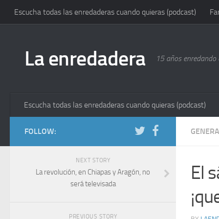
Escucha todas las enredaderas cuando quieras (podcast)
Fa
La enredadera
15 años enredando e
Escucha todas las enredaderas cuando quieras (podcast)
FOLLOW:
GENERA
NEXT STORY
El s
La revolución, en Chiapas y Aragón, no
será televisada
¡qu
PREVIOUS STORY