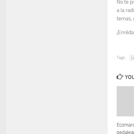
No te p
a la rad
temas, 
¡Enréda
Tags:
L
YOU
Ecomarc
pedalea