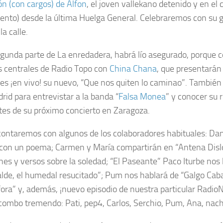
ón (con cargos) de Alfon
, el joven vallekano detenido y en el
iento) desde la última Huelga General. Celebraremos con su 
la calle.
egunda parte de La enredadera, habrá lío asegurado, porque 
s centrales de Radio Topo con
China Chana
, que presentarán
es ¡en vivo! su nuevo, “Que nos quiten lo caminao”. Tambié
rid para entrevistar a la banda “
Falsa Monea
” y conocer su
tes de su próximo concierto en Zaragoza.
contaremos con algunos de los colaboradores habituales: Da
con un poema; Carmen y María compartirán en “Antena Disl
nes y versos sobre la soledad; “El Paseante” Paco Iturbe nos l
alde, el humedal resucitado”; Pum nos hablará de “Galgo Ca
áfora” y, además, ¡nuevo episodio de nuestra particular Radio
combo tremendo: Pati, pep4, Carlos, Serchio, Pum, Ana, nach