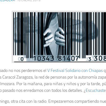
REDADERA
· 10 ENERO, 2013
bado no nos perderemos el
V Festival Solidario con Chiapas
q
 Caracol Zaragoza, la red de personas por la autonomía zapat
lmozara. Por la mañana, para niñas y niños y por la tarde, púb
 pasado nos enredamos con todos los detalles. ¿
Escuchaste
mingo, otra cita con la radio. Empezaremos compartiendo nue