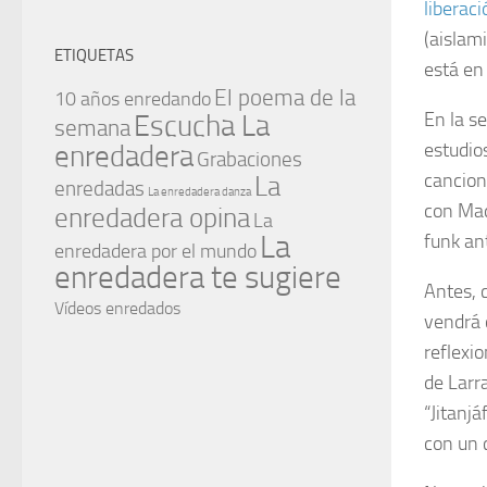
liberaci
(aislam
ETIQUETAS
está en 
El poema de la
10 años enredando
En la s
Escucha La
semana
estudio
enredadera
Grabaciones
cancion
La
enredadas
La enredadera danza
con Mad
enredadera opina
La
La
funk an
enredadera por el mundo
enredadera te sugiere
Antes, 
Vídeos enredados
vendrá 
reflexio
de Larr
“Jitanj
con un 