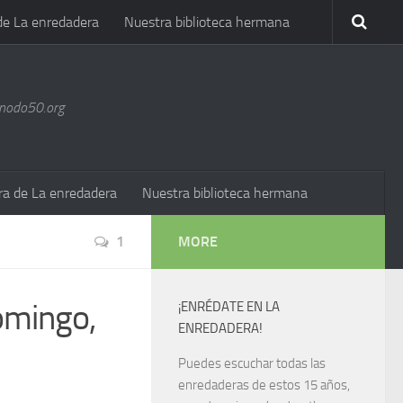
de La enredadera
Nuestra biblioteca hermana
@nodo50.org
ra de La enredadera
Nuestra biblioteca hermana
1
MORE
domingo,
¡ENRÉDATE EN LA
ENREDADERA!
Puedes escuchar todas las
enredaderas de estos 15 años,