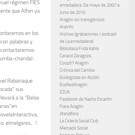
 cruel régimen FIES
enredadera. De mayo de 2007 a
gente que Alfon ya
Junio de 2010
Aragón sin transgénicos
AraInfo
contaremos en los
Archive (grabaciones / podcast
 con palabras y
de La enredadera)
Biblioteca Frida Kahlo
n contactaremos
Caracol Zaragoza
 rumba-chandal-
Coop57 Aragón
Crónica del Cambio
Ecologistas en Acción
niel Rabanaque
EcoRedAragón
ocada” sus
EZLN
levará a la “Balsa
Facebook de Nacho Escartín
banas”en
Fiare Aragón
Jitanjáfora
NovelaInteractiva,
La Ciclería Social Club
o, elmelgares,…!
Mercado Social