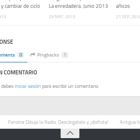
y cambiar de ciclo
La enredadera. Junio 2013
añicos
013
29 MAY, 2013
21 SEP, 201
PONSE
mments
0
Pingbacks
1
UN COMENTARIO
, debes
iniciar sesión
para escribir un comentario.
Fanzine Dibuja la Radio. Descárgatelo y ¡disfruta!
Antigua b