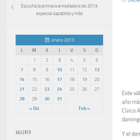
BY
LAEN
Escucha la primera enredadera de 2013:
especial zapatista y más
enero 2013
L
M
X
J
V
S
D
1
2
3
4
5
6
7
8
9
10
11
12
13
14
15
16
17
18
19
20
21
22
23
24
25
26
27
Este sá
28
29
30
31
año más
« Dic
Feb »
Cívico A
domingo
Y el do