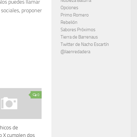
Nobleza Baturra
 Nos puedes llamar
Opciones
s sociales, proponer
Primo Romero
Rebelión
Sabores Próximos
Tierra de Barrenaus
Twitter de Nacho Escartín
@laenredadera
0
hicos de
o X cumplen dos