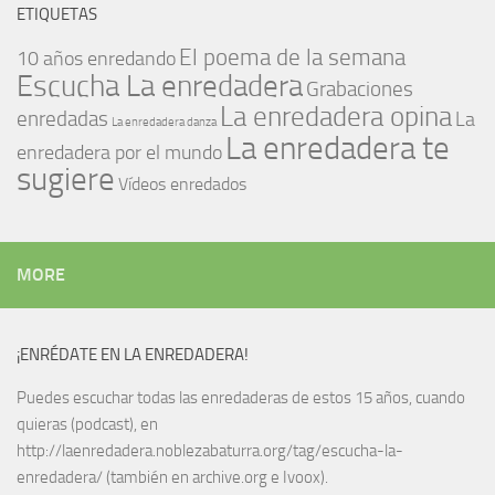
ETIQUETAS
El poema de la semana
10 años enredando
Escucha La enredadera
Grabaciones
La enredadera opina
enredadas
La
La enredadera danza
La enredadera te
enredadera por el mundo
sugiere
Vídeos enredados
MORE
¡ENRÉDATE EN LA ENREDADERA!
Puedes escuchar todas las enredaderas de estos 15 años, cuando
quieras (podcast), en
http://laenredadera.noblezabaturra.org/tag/escucha-la-
enredadera/ (también en archive.org e Ivoox).