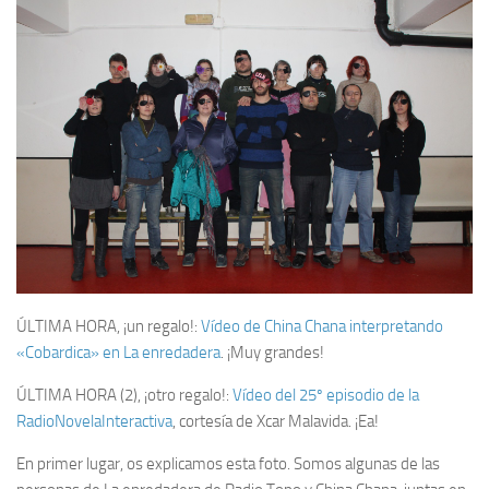
ÚLTIMA HORA, ¡un regalo!:
Vídeo de China Chana interpretando
«Cobardica» en La enredadera
. ¡Muy grandes!
ÚLTIMA HORA (2), ¡otro regalo!:
Vídeo del 25º episodio de la
RadioNovelaInteractiva
, cortesía de Xcar Malavida. ¡Ea!
En primer lugar, os explicamos esta foto. Somos algunas de las