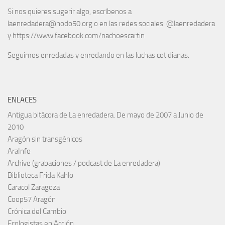
Si nos quieres sugerir algo, escríbenos a
laenredadera@nodo50.org o en las redes sociales: @laenredadera
y https://www.facebook.com/nachoescartin
Seguimos enredadas y enredando en las luchas cotidianas.
ENLACES
Antigua bitácora de La enredadera. De mayo de 2007 a Junio de
2010
Aragón sin transgénicos
AraInfo
Archive (grabaciones / podcast de La enredadera)
Biblioteca Frida Kahlo
Caracol Zaragoza
Coop57 Aragón
Crónica del Cambio
Ecologistas en Acción