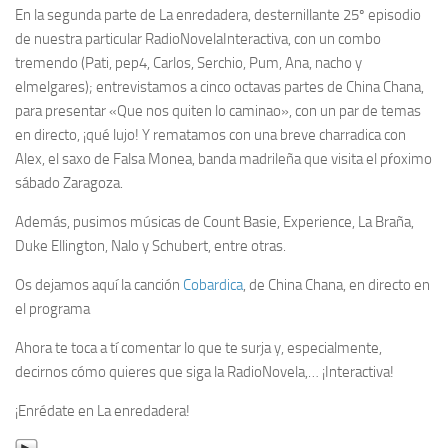
En la segunda parte de La enredadera, desternillante 25º episodio
de nuestra particular RadioNovelaInteractiva, con un combo
tremendo (Pati, pep4, Carlos, Serchio, Pum, Ana, nacho y
elmelgares); entrevistamos a cinco octavas partes de China Chana,
para presentar «Que nos quiten lo caminao», con un par de temas
en directo, ¡qué lujo! Y rematamos con una breve charradica con
Alex, el saxo de Falsa Monea, banda madrileña que visita el pŕoximo
sábado Zaragoza.
Además, pusimos músicas de Count Basie, Experience, La Braña,
Duke Ellington, Nalo y Schubert, entre otras.
Os dejamos aquí la canción
Cobardica
, de China Chana, en directo en
el programa
Ahora te toca a tí comentar lo que te surja y, especialmente,
decirnos cómo quieres que siga la RadioNovela,… ¡Interactiva!
¡Enrédate en La enredadera!