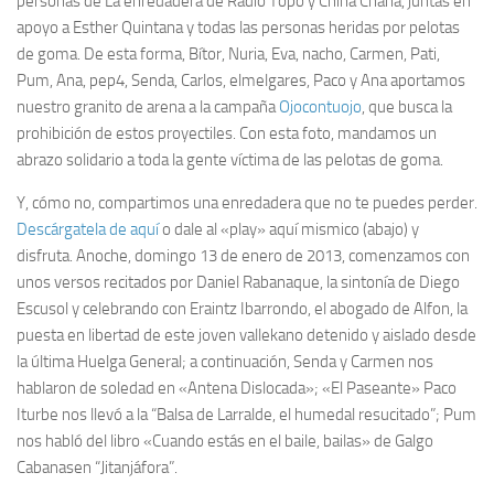
personas de La enredadera de Radio Topo y China Chana, juntas en
apoyo a Esther Quintana y todas las personas heridas por pelotas
de goma. De esta forma, Bítor, Nuria, Eva, nacho, Carmen, Pati,
Pum, Ana, pep4, Senda, Carlos, elmelgares, Paco y Ana aportamos
nuestro granito de arena a la campaña
Ojocontuojo
, que busca la
prohibición de estos proyectiles. Con esta foto, mandamos un
abrazo solidario a toda la gente víctima de las pelotas de goma.
Y, cómo no, compartimos una enredadera que no te puedes perder.
Descárgatela de aquí
o dale al «play» aquí mismico (abajo) y
disfruta. Anoche, domingo 13 de enero de 2013, comenzamos con
unos versos recitados por Daniel Rabanaque, la sintonía de Diego
Escusol y celebrando con Eraintz Ibarrondo, el abogado de Alfon, la
puesta en libertad de este joven vallekano detenido y aislado desde
la última Huelga General; a continuación, Senda y Carmen nos
hablaron de soledad en «Antena Dislocada»; «El Paseante» Paco
Iturbe nos llevó a la “Balsa de Larralde, el humedal resucitado”; Pum
nos habló del libro «Cuando estás en el baile, bailas» de Galgo
Cabanasen “Jitanjáfora”.