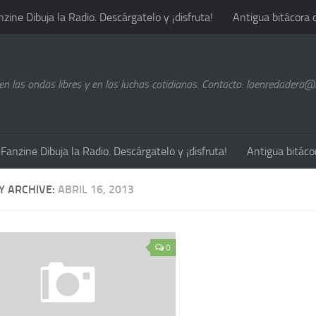
nzine Dibuja la Radio. Descárgatelo y ¡disfruta!
Antigua bitácora 
n las ondas libres y en las luchas cotidianas. Contacto: laenredadera
Fanzine Dibuja la Radio. Descárgatelo y ¡disfruta!
Antigua bitáco
Y ARCHIVE:
ABRIL 16, 2013
0