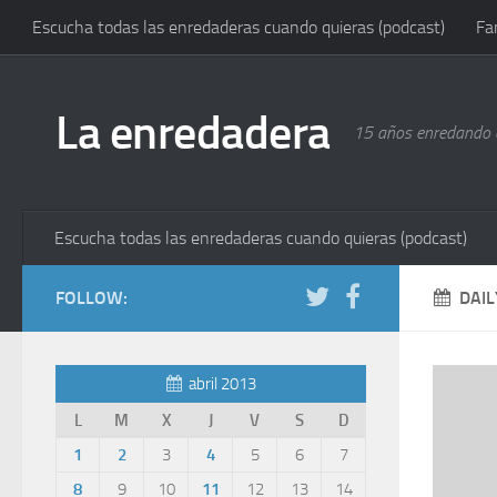
Escucha todas las enredaderas cuando quieras (podcast)
Fa
La enredadera
15 años enredando e
Escucha todas las enredaderas cuando quieras (podcast)
FOLLOW:
DAIL
abril 2013
L
M
X
J
V
S
D
1
2
3
4
5
6
7
8
9
10
11
12
13
14