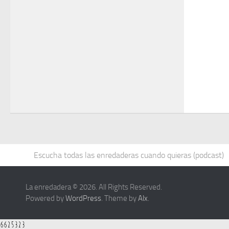
Escucha todas las enredaderas cuando quieras (podcast)
La enredadera © 2026. All Rights Reserved.
Powered by
WordPress
. Theme by
Alx
.