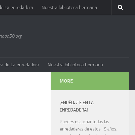
de La enredadera
Nuestra biblioteca hermana
@nodo50.org
ra de La enredadera
Nuestra biblioteca hermana
MORE
¡ENRÉDATE EN LA
ENREDADERA!
Puedes escuchar todas las
enredaderas de estos 15 años,