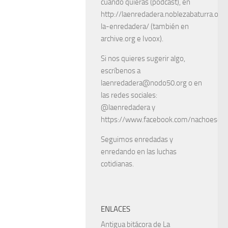
cuando quieras (podcast), en
http://laenredadera.noblezabaturra.org
la-enredadera/ (también en
archive.org e Ivoox).
Si nos quieres sugerir algo,
escríbenos a
laenredadera@nodo50.org o en
las redes sociales:
@laenredadera y
https://www.facebook.com/nachoescart
Seguimos enredadas y
enredando en las luchas
cotidianas.
ENLACES
Antigua bitácora de La