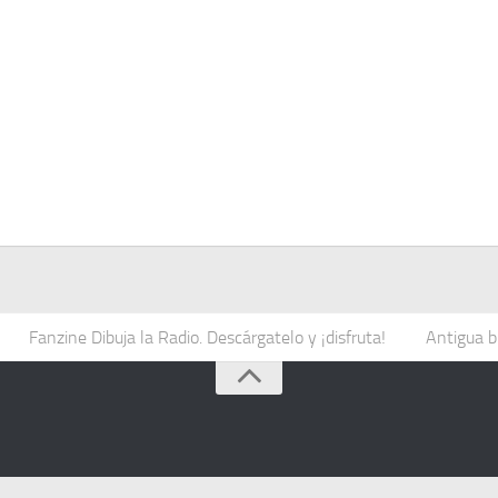
Fanzine Dibuja la Radio. Descárgatelo y ¡disfruta!
Antigua b