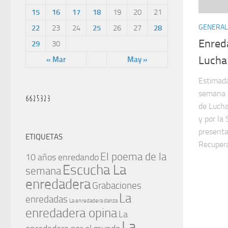
15
16
17
18
19
20
21
GENERAL
22
23
24
25
26
27
28
Enred
29
30
Lucha
« Mar
May »
Estimada
semana 
de Lucha
y por la
presenta
ETIQUETAS
Recuperac
El poema de la
10 años enredando
Escucha La
semana
enredadera
Grabaciones
La
enredadas
La enredadera danza
enredadera opina
La
La