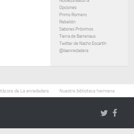
Nobleza Baturra
Opciones
Primo Romero
Rebelión
Sabores Próximos
Tierra de Barrenaus
Twitter de Nacho Escartín
@laenredadera
itácora de La enredadera
Nuestra biblioteca hermana