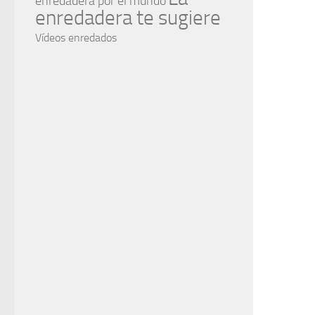
enredadera por el mundo
enredadera te sugiere
Vídeos enredados