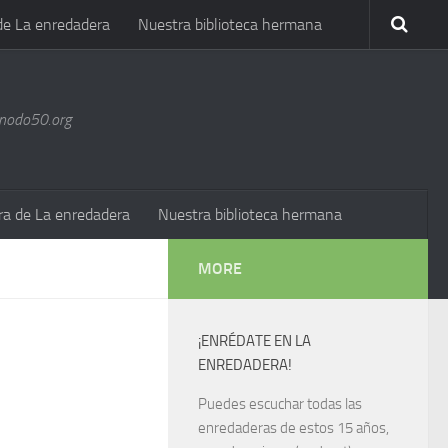
de La enredadera
Nuestra biblioteca hermana
@nodo50.org
ra de La enredadera
Nuestra biblioteca hermana
MORE
¡ENRÉDATE EN LA
ENREDADERA!
Puedes escuchar todas las
enredaderas de estos 15 años,