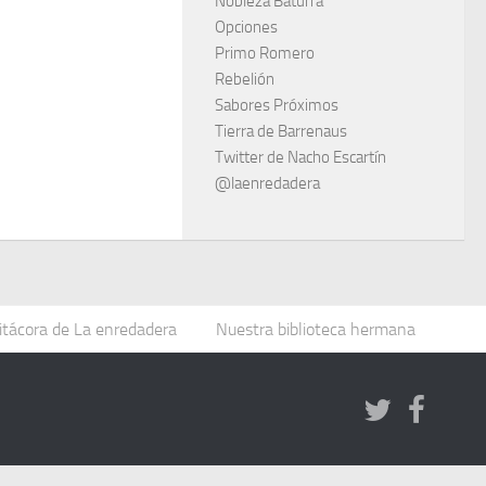
Nobleza Baturra
Opciones
Primo Romero
Rebelión
Sabores Próximos
Tierra de Barrenaus
Twitter de Nacho Escartín
@laenredadera
itácora de La enredadera
Nuestra biblioteca hermana