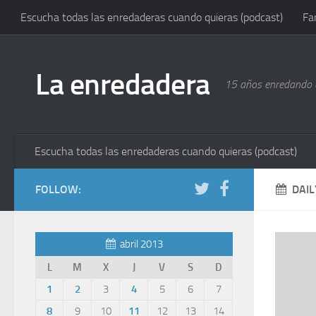
Escucha todas las enredaderas cuando quieras (podcast)
Fa
La enredadera
15 años enredando e
Escucha todas las enredaderas cuando quieras (podcast)
FOLLOW:
DAIL
abril 2013
L
M
X
J
V
S
D
1
2
3
4
5
6
7
8
9
10
11
12
13
14