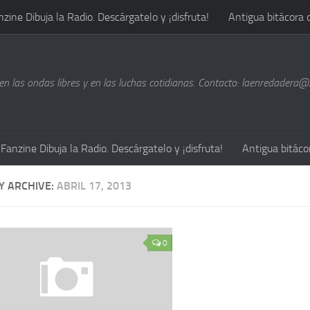
nzine Dibuja la Radio. Descárgatelo y ¡disfruta!
Antigua bitácora 
n las ondas libres y en las luchas cotidianas. Contacto: laenredadera
Fanzine Dibuja la Radio. Descárgatelo y ¡disfruta!
Antigua bitáco
Y ARCHIVE:
ABRIL 17, 2013
0