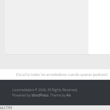
Escucha todas las enredaderas cuando quieras (podcast)
La enredadera © 2026. All Rights Reserved.
Powered by
WordPress
. Theme by
Alx
.