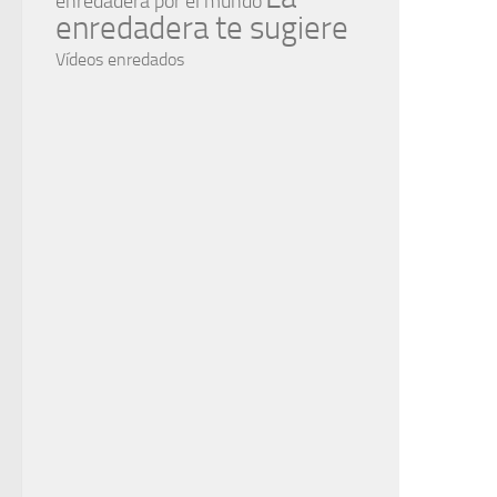
enredadera por el mundo
enredadera te sugiere
Vídeos enredados