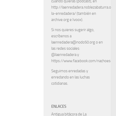
cuando quieras (podcast), en
http://laenredadera.noblezabaturra.org
la-enredadera/ (también en
archive.org e Ivoox).
Si nos quieres sugerir algo,
escríbenos a
laenredadera@nodo50.org o en
las redes sociales:
@laenredadera y
https://www.facebook.com/nachoescart
Seguimos enredadas y
enredando en las luchas
cotidianas.
ENLACES
Antigua bitácora de La