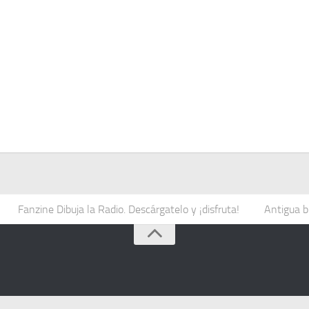
Fanzine Dibuja la Radio. Descárgatelo y ¡disfruta!
Antigua b