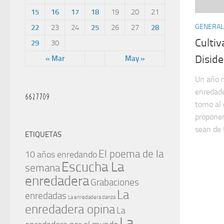
15
16
17
18
19
20
21
GENERAL
22
23
24
25
26
27
28
Cultiv
29
30
Disid
« Mar
May »
Un año m
enredad
torno al 
propone
sean de t
ETIQUETAS
El poema de la
10 años enredando
Escucha La
semana
enredadera
Grabaciones
La
enredadas
La enredadera danza
enredadera opina
La
La