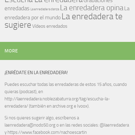
Grabaciones
La enredadera opina
enredadas
La
La enredadera danza
La enredadera te
enredadera por el mundo
sugiere
Vídeos enredados
MORE
¡ENRÉDATE EN LA ENREDADERA!
Puedes escuchar todas las enredaderas de estos 15 años, cuando
quieras (podcast), en
http://laenredadera.noblezabaturra.org/tag/escucha-la-
enredadera/ (también en archive.org e Ivoox).
Si nos quieres sugerir algo, escríbenos a
laenredadera@nodo50.org o en las redes sociales: @laenredadera
y https://www.facebook.com/nachoescartin