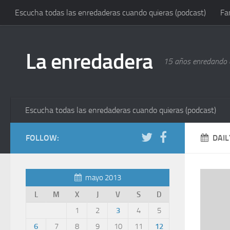
Escucha todas las enredaderas cuando quieras (podcast)
Fa
La enredadera
15 años enredando e
Escucha todas las enredaderas cuando quieras (podcast)
FOLLOW:
DAIL
mayo 2013
L
M
X
J
V
S
D
1
2
3
4
5
6
7
8
9
10
11
12