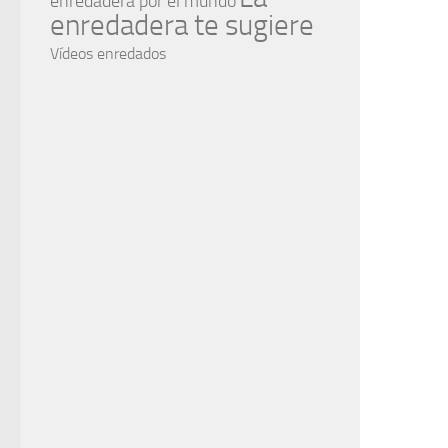
enredadera por el mundo
enredadera te sugiere
Vídeos enredados