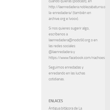
cuando quieras (podcast), en
http://laenredadera.noblezabaturra.org
la-enredadera/ (también en
archive.org e Ivoox).
Si nos quieres sugerir algo,
escríbenos a
laenredadera@nodo50.org o en
las redes sociales:
@laenredadera y
https://www.facebook.com/nachoescart
Seguimos enredadas y
enredando en las luchas
cotidianas.
ENLACES
Antigua bitácora de La