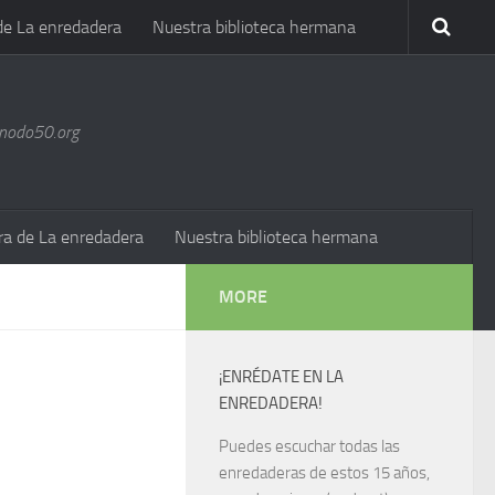
de La enredadera
Nuestra biblioteca hermana
@nodo50.org
ra de La enredadera
Nuestra biblioteca hermana
MORE
¡ENRÉDATE EN LA
ENREDADERA!
Puedes escuchar todas las
enredaderas de estos 15 años,