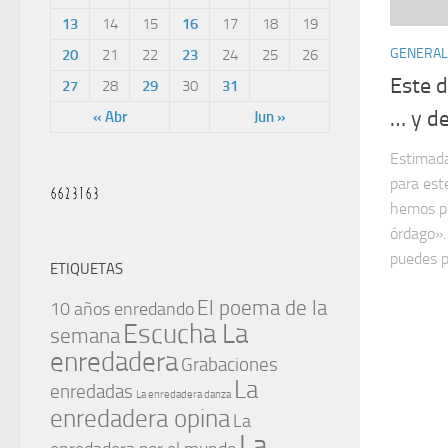
13
14
15
16
17
18
19
GENERAL
20
21
22
23
24
25
26
Este d
27
28
29
30
31
… y de
« Abr
Jun »
Estimada
para es
hemos pr
órdago».
puedes pe
ETIQUETAS
El poema de la
10 años enredando
Escucha La
semana
enredadera
Grabaciones
La
enredadas
La enredadera danza
enredadera opina
La
La