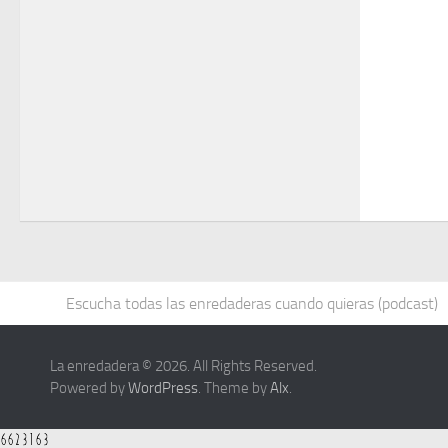
Escucha todas las enredaderas cuando quieras (podcast)
La enredadera © 2026. All Rights Reserved.
Powered by
WordPress
. Theme by
Alx
.