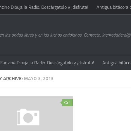
nzine Dibuja la Radio. Descárgatelo y ¡disfruta!
Antigua bitácora 
n las ondas libres y en las luchas cotidianas. Contacto: laenredadera
Fanzine Dibuja la Radio. Descárgatelo y ¡disfruta!
Antigua bitáco
Y ARCHIVE:
MAYO 3, 2013
1