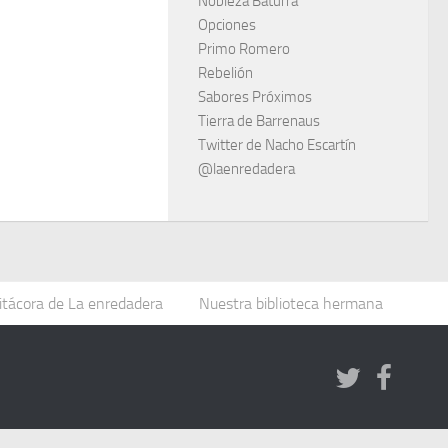
Nobleza Baturra
Opciones
Primo Romero
Rebelión
Sabores Próximos
Tierra de Barrenaus
Twitter de Nacho Escartín
@laenredadera
itácora de La enredadera
Nuestra biblioteca hermana