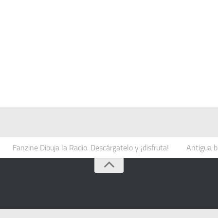
Fanzine Dibuja la Radio. Descárgatelo y ¡disfruta!
Antigua b