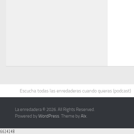
Escucha todas las enredaderas cuando quieras (podcast)
La enredadera © 2026. All Rights Reserved.
Powered by
WordPress
. Theme by
Alx
.