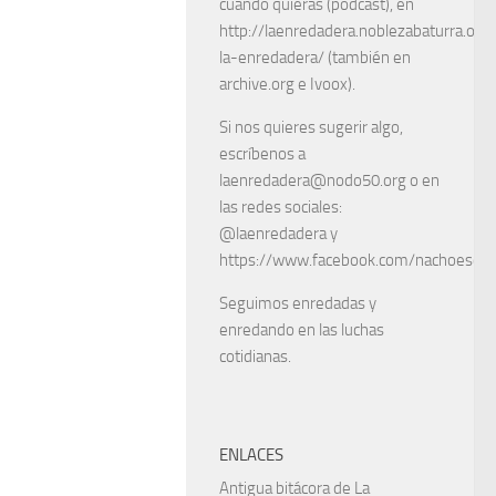
cuando quieras (podcast), en
http://laenredadera.noblezabaturra.org
la-enredadera/ (también en
archive.org e Ivoox).
Si nos quieres sugerir algo,
escríbenos a
laenredadera@nodo50.org o en
las redes sociales:
@laenredadera y
https://www.facebook.com/nachoescart
Seguimos enredadas y
enredando en las luchas
cotidianas.
ENLACES
Antigua bitácora de La