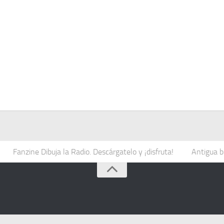
Fanzine Dibuja la Radio. Descárgatelo y ¡disfruta!
Antigua b