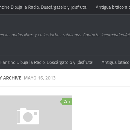
nzine Dibuja la Radio. Descárgatelo y ¡disfruta!
Antigua bitácora 
n las ondas libres y en las luchas cotidianas. Contacto: laenredadera
Fanzine Dibuja la Radio. Descárgatelo y ¡disfruta!
Antigua bitáco
Y ARCHIVE:
MAYO 16, 2013
1