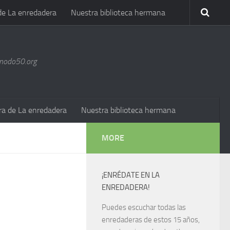
de La enredadera
Nuestra biblioteca hermana
@nodo50.org
ra de La enredadera
Nuestra biblioteca hermana
MORE
¡ENRÉDATE EN LA
ENREDADERA!
Puedes escuchar todas las
enredaderas de estos 15 años,