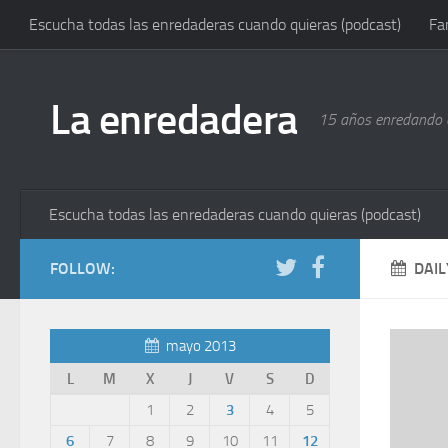
Escucha todas las enredaderas cuando quieras (podcast)
Fa
La enredadera
15 años enredando e
Escucha todas las enredaderas cuando quieras (podcast)
FOLLOW:
DAIL
mayo 2013
L
M
X
J
V
S
D
1
2
3
4
5
6
7
8
9
10
11
12