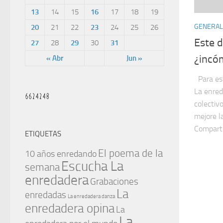
13
14
15
16
17
18
19
GENERAL
20
21
22
23
24
25
26
Este 
27
28
29
30
31
¿incó
« Abr
Jun »
Para es
La enred
colectiv
mejore la
Comparti
ETIQUETAS
El poema de la
10 años enredando
Escucha La
semana
enredadera
Grabaciones
La
enredadas
La enredadera danza
enredadera opina
La
La