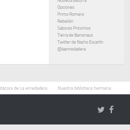
Nobleza Baturra
Opciones
Primo Romero
Rebelión
Sabores Próximos
Tierra de Barrenaus
Twitter de Nacho Escartín
@laenredadera
itácora de La enredadera
Nuestra biblioteca hermana