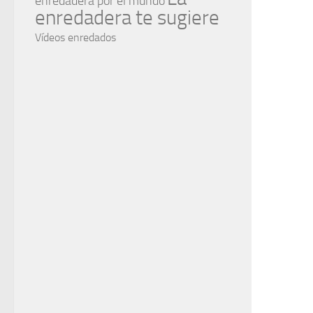
enredadera por el mundo
enredadera te sugiere
Vídeos enredados