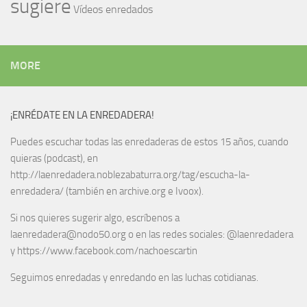
sugiere
Vídeos enredados
MORE
¡ENRÉDATE EN LA ENREDADERA!
Puedes escuchar todas las enredaderas de estos 15 años, cuando
quieras (podcast), en
http://laenredadera.noblezabaturra.org/tag/escucha-la-
enredadera/ (también en archive.org e Ivoox).
Si nos quieres sugerir algo, escríbenos a
laenredadera@nodo50.org o en las redes sociales: @laenredadera
y https://www.facebook.com/nachoescartin
Seguimos enredadas y enredando en las luchas cotidianas.