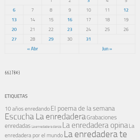
1
2
3
4
5
6
7
8
9
10
11
12
13
14
15
16
17
18
19
20
21
22
23
24
25
26
27
28
29
30
31
« Abr
Jun »
ETIQUETAS
El poema de la semana
10 años enredando
Escucha La enredadera
Grabaciones
La enredadera opina
enredadas
La
La enredadera danza
La enredadera te
enredadera por el mundo