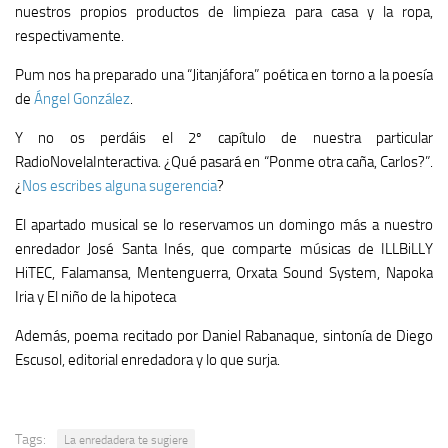
nuestros propios productos de limpieza para casa y la ropa,
respectivamente.
Pum nos ha preparado una “Jitanjáfora” poética en torno a la poesía
de
Ángel González
.
Y no os perdáis el 2º capítulo de nuestra particular
RadioNovelaInteractiva. ¿Qué pasará en “Ponme otra caña, Carlos?”.
¿
Nos escribes alguna sugerencia
?
El apartado musical se lo reservamos un domingo más a nuestro
enredador José Santa Inés, que comparte músicas de ILLBiLLY
HiTEC, Falamansa, Mentenguerra, Orxata Sound System, Napoka
Iria y El niño de la hipoteca
Además, poema recitado por Daniel Rabanaque, sintonía de Diego
Escusol, editorial enredadora y lo que surja.
Tags:
La enredadera te sugiere