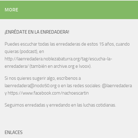
MORE
¡ENRÉDATE EN LA ENREDADERA!
Puedes escuchar todas las enredaderas de estos 15 años, cuando
quieras (podcast), en
http://laenredadera.noblezabaturra.org/tag/escucha-la-
enredadera/ (también en archive.org e Ivoox).
Si nos quieres sugerir algo, escríbenos a
laenredadera@nodo50.org o en las redes sociales: @laenredadera
y https://www.facebook.com/nachoescartin
Seguimos enredadas y enredando en las luchas cotidianas.
ENLACES