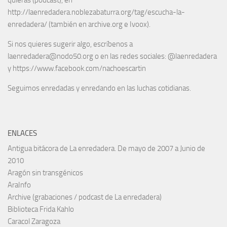
quieras (podcast), en
http://laenredadera.noblezabaturra.org/tag/escucha-la-
enredadera/ (también en archive.org e Ivoox).
Si nos quieres sugerir algo, escríbenos a
laenredadera@nodo50.org o en las redes sociales: @laenredadera
y https://www.facebook.com/nachoescartin
Seguimos enredadas y enredando en las luchas cotidianas.
ENLACES
Antigua bitácora de La enredadera. De mayo de 2007 a Junio de
2010
Aragón sin transgénicos
AraInfo
Archive (grabaciones / podcast de La enredadera)
Biblioteca Frida Kahlo
Caracol Zaragoza