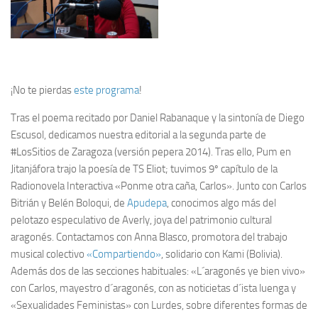
¡No te pierdas
este programa
!
Tras el poema recitado por Daniel Rabanaque y la sintonía de Diego
Escusol, dedicamos nuestra editorial a la segunda parte de
#LosSitios de Zaragoza (versión pepera 2014). Tras ello, Pum en
Jitanjáfora trajo la poesía de TS Eliot; tuvimos 9º capítulo de la
Radionovela Interactiva «Ponme otra caña, Carlos». Junto con Carlos
Bitrián y Belén Boloqui, de
Apudepa
, conocimos algo más del
pelotazo especulativo de Averly, joya del patrimonio cultural
aragonés. Contactamos con Anna Blasco, promotora del trabajo
musical colectivo
«Compartiendo»
, solidario con Kami (Bolivia).
Además dos de las secciones habituales: «L´aragonés ye bien vivo»
con Carlos, mayestro d´aragonés, con as noticietas d´ista luenga y
«Sexualidades Feministas» con Lurdes, sobre diferentes formas de