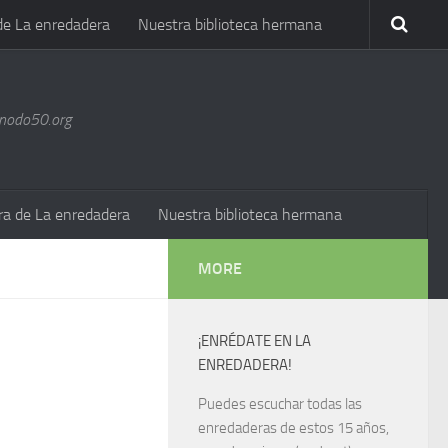
de La enredadera
Nuestra biblioteca hermana
@nodo50.org
ra de La enredadera
Nuestra biblioteca hermana
MORE
¡ENRÉDATE EN LA
ENREDADERA!
Puedes escuchar todas las
enredaderas de estos 15 años,