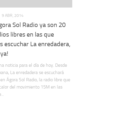
9 ABR, 2014
gora Sol Radio ya son 20
dios libres en las que
s escuchar La enredadera,
ya!
a noticia para el día de hoy. Desde
ana, La enredadera se escuchará
en Ágora Sol Radio, la radio libre que
 calor del movimiento 15M en las
...