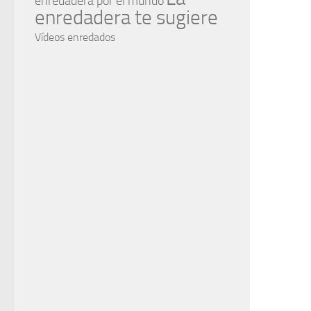
enredadera por el mundo
enredadera te sugiere
Vídeos enredados