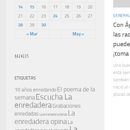
14
15
16
17
18
19
20
GENERAL
21
22
23
24
25
26
27
Con Á
28
29
30
las ra
« Mar
May »
puede
¡toma 
Una buen
esta sem
ETIQUETAS
también 
nació al
El poema de la
10 años enredando
plazas de
Escucha La
semana
enredadera
Grabaciones
La
enredadas
La enredadera danza
enredadera opina
La
La