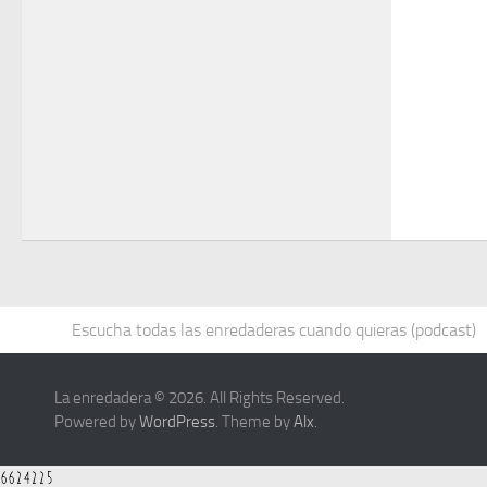
Escucha todas las enredaderas cuando quieras (podcast)
La enredadera © 2026. All Rights Reserved.
Powered by
WordPress
. Theme by
Alx
.