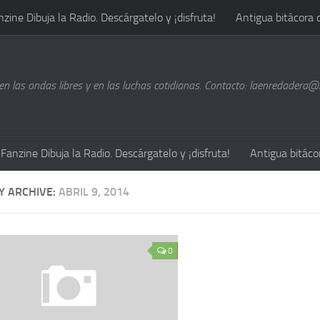
nzine Dibuja la Radio. Descárgatelo y ¡disfruta!
Antigua bitácora 
n las ondas libres y en las luchas cotidianas. Contacto: laenredadera
Fanzine Dibuja la Radio. Descárgatelo y ¡disfruta!
Antigua bitáco
Y ARCHIVE:
ABRIL 9, 2014
0