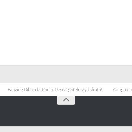
Fanzine Dibuja la Radio. Descárgatelo y ¡disfruta!
Antigua b