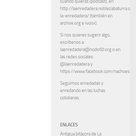
cuando quieras (podcast), en
http://laenredadera.noblezabaturra.org
la-enredadera/ (también en
archive.org e Ivoox).
Si nos quieres sugerir algo,
escríbenos a
laenredadera@nodo50.org o en
las redes sociales:
@laenredadera y
https://www.facebook.com/nachoescart
Seguimos enredadas y
enredando en las luchas
cotidianas.
ENLACES
Antigua bitácora de La