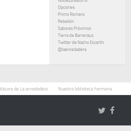
Nobleza Baturra
Opciones
Primo Romero
Rebelión
Sabores Próximos
Tierra de Barrenaus
Twitter de Nacho Escartín
@laenredadera
itácora de La enredadera
Nuestra biblioteca hermana