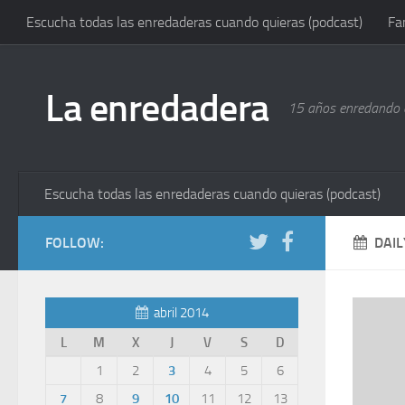
Escucha todas las enredaderas cuando quieras (podcast)
Fa
La enredadera
15 años enredando e
Escucha todas las enredaderas cuando quieras (podcast)
FOLLOW:
DAIL
abril 2014
L
M
X
J
V
S
D
1
2
3
4
5
6
7
8
9
10
11
12
13